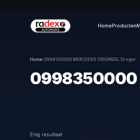
Home
Producten
M
Home
/
0998350000 MERCEDES ORIGINEEL Droger
0998350000 
Enig resultaat