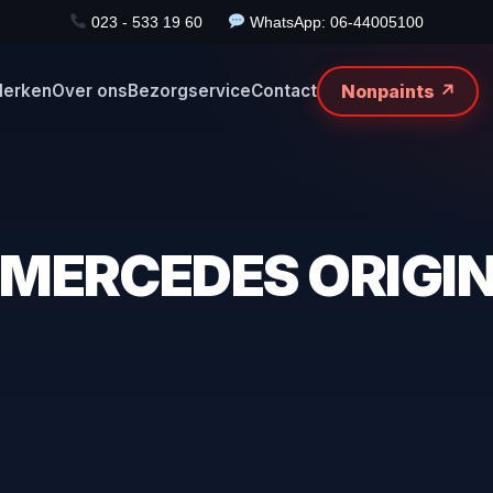
023 - 533 19 60
WhatsApp: 06-44005100
Nonpaints ↗
erken
Over ons
Bezorgservice
Contact
MERCEDES ORIGIN