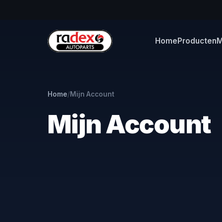
Home
Producten
M
Home
/
Mijn Account
Mijn Account