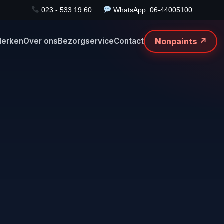
023 - 533 19 60
WhatsApp: 06-44005100
Nonpaints ↗
erken
Over ons
Bezorgservice
Contact