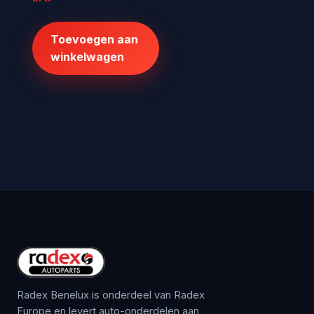
was:
is:
€516,86.
€379,95.
Toevoegen aan
winkelwagen
Radex Benelux is onderdeel van Radex
Europe en levert auto-onderdelen aan