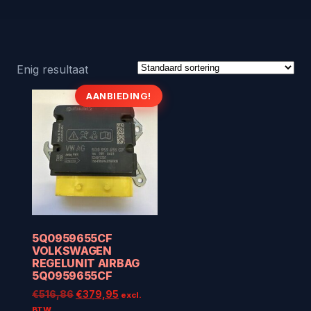
Enig resultaat
AANBIEDING!
5Q0959655CF
VOLKSWAGEN
REGELUNIT AIRBAG
5Q0959655CF
Oorspronkelijke
Huidige
€
516,86
€
379,95
excl.
prijs
prijs
BTW