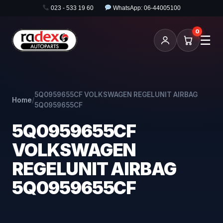
023 - 533 19 60
WhatsApp: 06-44005100
0
☰
5Q0959655CF VOLKSWAGEN REGELUNIT AIRBAG
Home
/
5Q0959655CF
5Q0959655CF
VOLKSWAGEN
REGELUNIT AIRBAG
5Q0959655CF