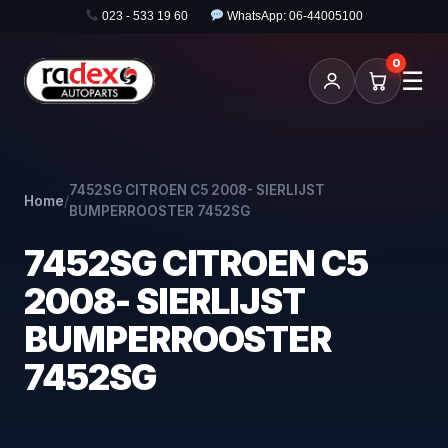
023 - 533 19 60
WhatsApp: 06-44005100
0
☰
7452SG CITROEN C5 2008- SIERLIJST
Home
/
BUMPERROOSTER 7452SG
7452SG CITROEN C5
2008- SIERLIJST
BUMPERROOSTER
7452SG