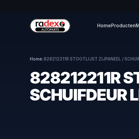
Home
Producten
M
Home
/
828212211R STOOTLIJST ZIJPANEEL / SCHUI
828212211R S
SCHUIFDEUR L