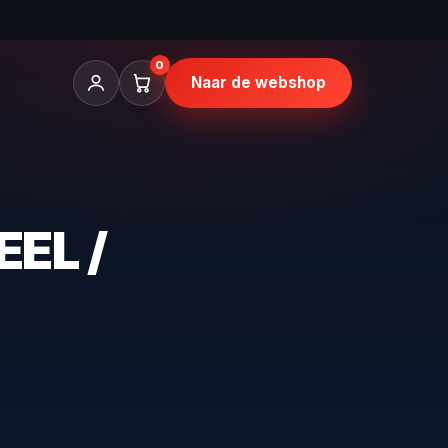
0
Naar de webshop
EL /