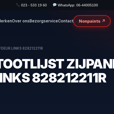
023 - 533 19 60
WhatsApp: 06-44005100
Nonpaints ↗
erken
Over ons
Bezorgservice
Contact
FDEUR LINKS 828212211R
TOOTLIJST ZIJPANE
INKS 828212211R