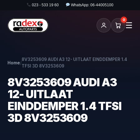
023 - 533 19 60
WhatsApp: 06-44005100
0
☰
8V3253609 AUDI A3 12- UITLAAT EINDDEMPER 1.4
Home
/
TFSI 3D 8V3253609
8V3253609 AUDI A3
12- UITLAAT
EINDDEMPER 1.4 TFSI
3D 8V3253609