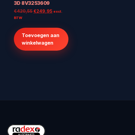
3D 8V3253609
Oorspronkelijke
Huidige
€
420,55
€
249,95
excl.
prijs
prijs
BTW
was:
is:
€420,55.
€249,95.
Toevoegen aan
winkelwagen