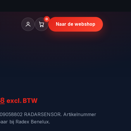
0
Naar de webshop
onkelijke
Huidige
48
excl. BTW
prijs
009058802 RADARSENSOR. Artikelnummer
aar bij Radex Benelux.
is: