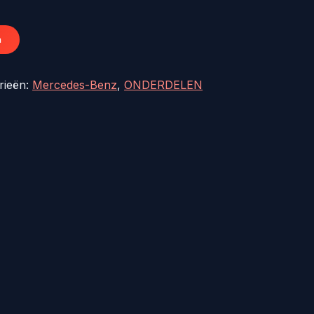
0.
€322,48.
n
rieën:
Mercedes-Benz
,
ONDERDELEN