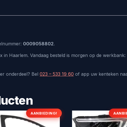
ikelnummer:
0009058802
.
lux in Haarlem. Vandaag besteld is morgen op de werkbank: 
der onderdeel? Bel
023 – 533 19 60
of app uw kenteken na
ducten
AANBIEDING!
AANBI