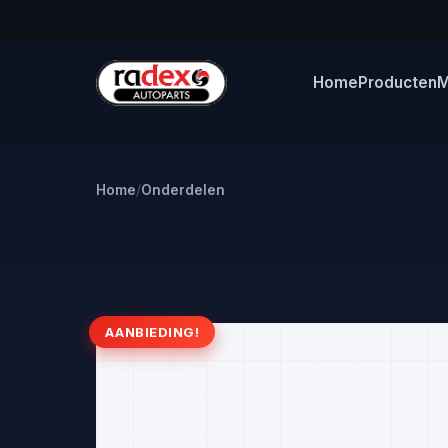
Home
Producten
M
Home
/
Onderdelen
AANBIEDING!