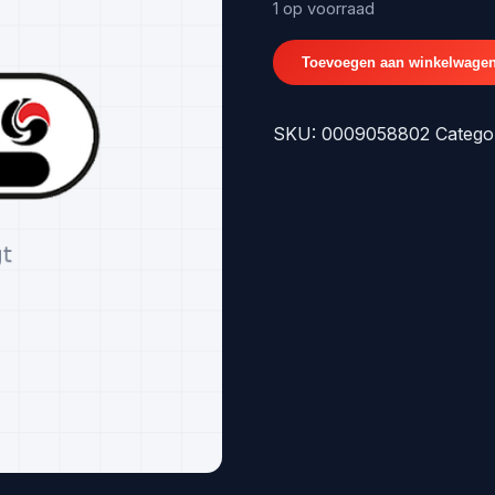
€403,1
1 op voorraad
0009058802
Toevoegen aan winkelwage
RADARSENSOR
aantal
SKU:
0009058802
Catego