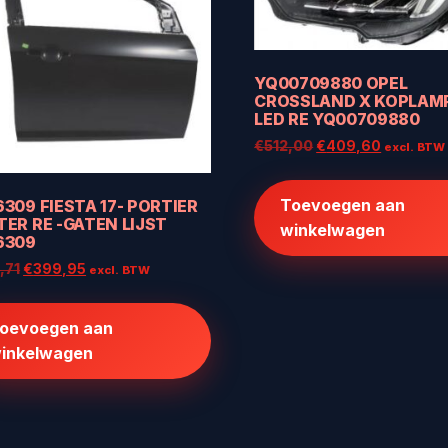
YQ00709880 OPEL
CROSSLAND X KOPLAM
LED RE YQ00709880
Oorspronkelijke
Huidige
€
512,00
€
409,60
excl. BTW
prijs
prijs
was:
is:
Toevoegen aan
309 FIESTA 17- PORTIER
€512,00.
€409,60
ER RE -GATEN LIJST
winkelwagen
6309
Oorspronkelijke
Huidige
,71
€
399,95
excl. BTW
prijs
prijs
was:
is:
oevoegen aan
€585,71.
€399,95.
inkelwagen