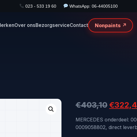
023 - 533 19 60
WhatsApp: 06-44005100
Nonpaints ↗
erken
Over ons
Bezorgservice
Contact
Oorspr
€
403,10
€
322,
prijs
MERCEDES onderdeel: 0
0009058802, direct leverb
was: