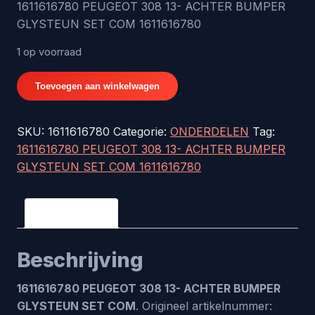
1611616780 PEUGEOT 308 13- ACHTER BUMPER
GLYSTEUN SET COM 1611616780
was:
is:
€118,09.
€79,95.
1 op voorraad
1611616780
Toevoegen aan winkelwagen
PEUGEOT
308
SKU:
1611616780
Categorie:
ONDERDELEN
Tag:
13-
1611616780 PEUGEOT 308 13- ACHTER BUMPER
ACHTER
GLYSTEUN SET COM 1611616780
BUMPER
GLYSTEUN
SET
Beschrijving
COM
1611616780
Beschrijving
aantal
1611616780 PEUGEOT 308 13- ACHTER BUMPER
GLYSTEUN SET COM
. Origineel artikelnummer: