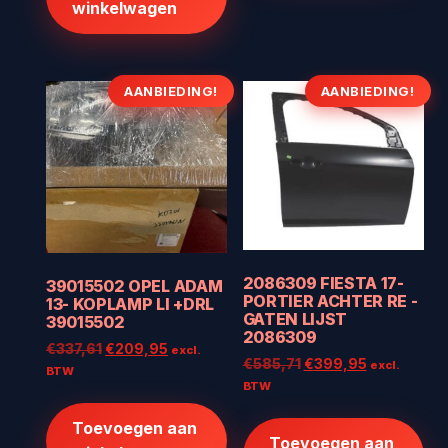
winkelwagen
AANBIEDING!
AANBIEDING!
2086309 FIESTA 17-
39015502 OPEL ADAM
PORTIER ACHTER RE -
13- KOPLAMP LI +DRL
GATEN LIJST
39015502
2086309
Oorspronkelijke
Huidige
€
337,61
€
209,95
excl.
Oorspronkelijke
Huidige
€
585,71
€
399,95
excl.
prijs
prijs
BTW
prijs
prijs
BTW
was:
is:
was:
is:
€337,61.
€209,95.
€585,71.
€399,95.
Toevoegen aan
Toevoegen aan