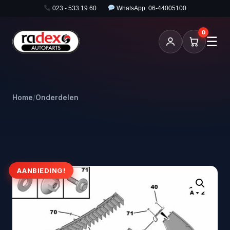
023 - 533 19 60
WhatsApp: 06-44005100
0
☰
Home
/
Onderdelen
AANBIEDING!