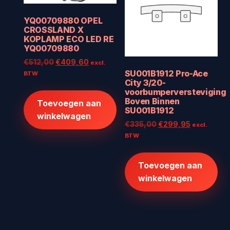
YQ00709880 OPEL
CROSSLAND X
KOPLAMP ECO LED RE
YQ00709880
Oorspronkelijke
Huidige
€
512,00
€
409,60
excl.
SU001B1912 Pro-Ace
prijs
prijs
BTW
City 3/20-
was:
is:
voorbumperversteviging
€512,00.
€409,60.
Boven Binnen
Toevoegen aan
SU001B1912
winkelwagen
Oorspronkelijke
Huidige
€
335,00
€
299,95
excl.
prijs
prijs
BTW
was:
is:
€335,00.
€299,95.
Toevoegen aan
winkelwagen