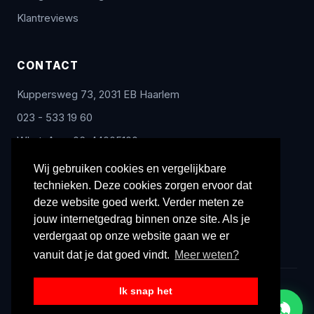
Klantreviews
CONTACT
Kuppersweg 73, 2031 EB Haarlem
023 - 533 19 60
WhatsApp: 06-44005100
info@radex-benelux.nl
Wij gebruiken cookies en vergelijkbare
technieken. Deze cookies zorgen ervoor dat
Ma – Vrij: 9:00 – 17:00
deze website goed werkt. Verder meten ze
jouw internetgedrag binnen onze site. Als je
verdergaat op onze website gaan we er
vanuit dat je dat goed vindt.
Meer weten?
Ik snap het
© 2026 Radex Benelux. Alle rechten voorbehouden.
Privacyverklaring