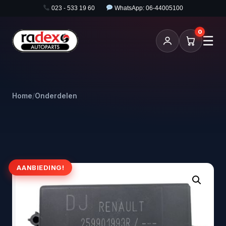
023 - 533 19 60
WhatsApp: 06-44005100
0
☰
Home
/
Onderdelen
AANBIEDING!