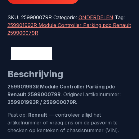
Module
Controller
SKU:
259900079R
Categorie:
ONDERDELEN
Tag:
Parking
259901993R Module Controller Parking pdc Renault
pdc
259900079R
Renault
259900079R
aantal
Beschrijving
Beschrijving
259901993R Module Controller Parking pdc
Renault 259900079R
. Origineel artikelnummer:
259901993R / 259900079R
.
Past op:
Renault
— controleer altijd het
artikelnummer of vraag ons om de pasvorm te
checken op kenteken of chassisnummer (VIN).