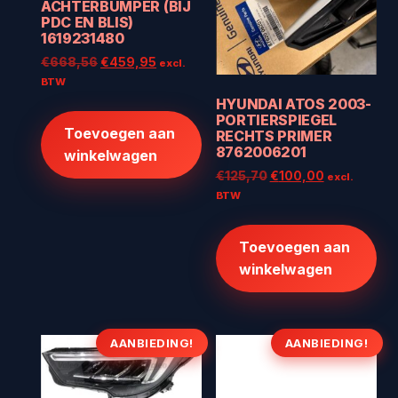
ACHTERBUMPER (BIJ
PDC EN BLIS)
1619231480
Oorspronkelijke
Huidige
€
668,56
€
459,95
excl.
prijs
prijs
BTW
was:
is:
HYUNDAI ATOS 2003-
€668,56.
€459,95.
PORTIERSPIEGEL
Toevoegen aan
RECHTS PRIMER
8762006201
winkelwagen
Oorspronkelijke
Huidige
€
125,70
€
100,00
excl.
prijs
prijs
BTW
was:
is:
€125,70.
€100,00.
Toevoegen aan
winkelwagen
AANBIEDING!
AANBIEDING!