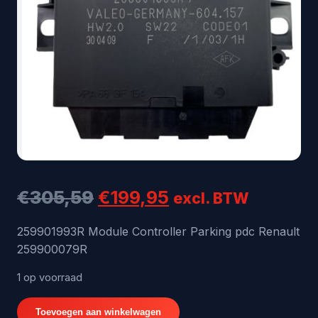
Oorspronkelijke
Huidige
€
305,59
€
199,95
excl. BTW
prijs
prijs
259901993R Module Controller Parking pdc Renault
259900079R
was:
is:
€305,59.
€199,95.
1 op voorraad
259901993R
Toevoegen aan winkelwagen