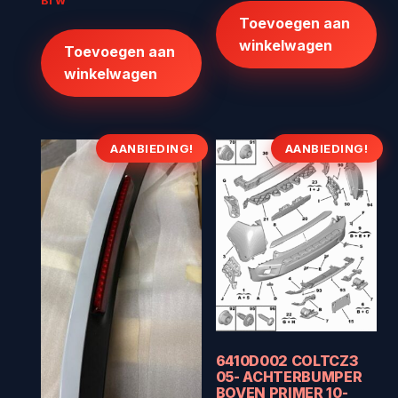
BTW
€512,00.
€409,60.
was:
is:
Toevoegen aan
€668,56.
€459,95.
winkelwagen
Toevoegen aan
winkelwagen
AANBIEDING!
AANBIEDING!
6410D002 COLTCZ3
05- ACHTERBUMPER
BOVEN PRIMER 10-