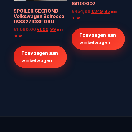
6410D002
SPOILER GEGROND
Oorspronkelijke
Huidige
€
454,96
€
349,95
excl.
Volkswagen Scirocco
prijs
prijs
BTW
1K8827933F GRU
was:
is:
Oorspronkelijke
Huidige
€
1.080,00
€
699,99
€454,96.
€349,95.
excl.
Toevoegen aan
prijs
prijs
BTW
was:
is:
winkelwagen
€1.080,00.
€699,99.
Toevoegen aan
winkelwagen