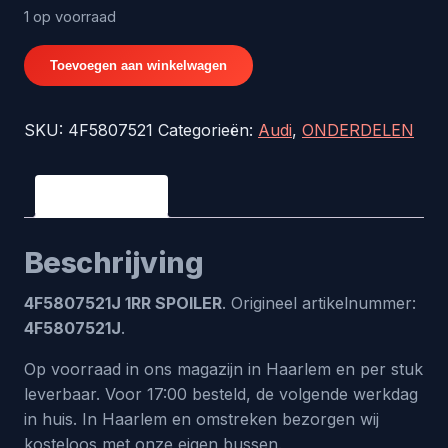
1 op voorraad
4F5807521J
Toevoegen aan winkelwagen
1RR
SPOILER
SKU:
4F5807521
Categorieën:
Audi
,
ONDERDELEN
aantal
Beschrijving
Beschrijving
4F5807521J 1RR SPOILER
. Origineel artikelnummer:
4F5807521J
.
Op voorraad in ons magazijn in Haarlem en per stuk
leverbaar. Voor 17:00 besteld, de volgende werkdag
in huis. In Haarlem en omstreken bezorgen wij
kosteloos met onze eigen bussen.