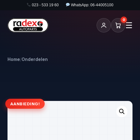
023 - 533 19 60
WhatsApp: 06-44005100
0
☰
Home
/
Onderdelen
AANBIEDING!