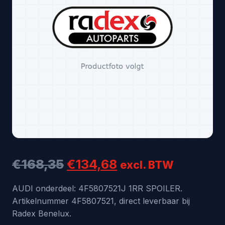
Oorspronkelijke
Huidige
€
168,35
€
134,68
excl. BTW
prijs
prijs
AUDI onderdeel: 4F5807521J 1RR SPOILER.
Artikelnummer 4F5807521, direct leverbaar bij
was:
is:
Radex Benelux.
€168,35.
€134,68.