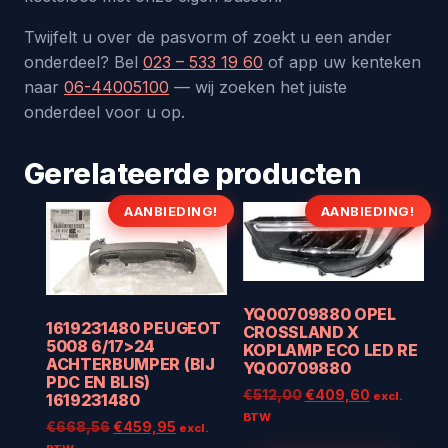
Twijfelt u over de pasvorm of zoekt u een ander
onderdeel? Bel
023 – 533 19 60
of app uw kenteken
naar
06-44005100
— wij zoeken het juiste
onderdeel voor u op.
Gerelateerde producten
AANBIEDING!
AANBIEDING!
YQ00709880 OPEL
1619231480 PEUGEOT
CROSSLAND X
5008 6/17>24
KOPLAMP ECO LED RE
ACHTERBUMPER (BIJ
YQ00709880
PDC EN BLIS)
Oorspronkelijke
Huidige
€
512,00
€
409,60
excl.
1619231480
prijs
prijs
BTW
Oorspronkelijke
Huidige
€
668,56
€
459,95
excl.
was:
is:
prijs
prijs