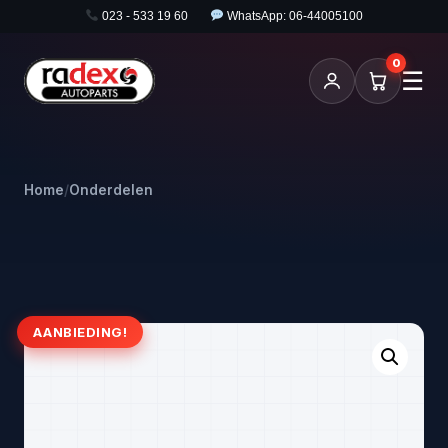
023 - 533 19 60
WhatsApp: 06-44005100
0
☰
Home
/
Onderdelen
AANBIEDING!