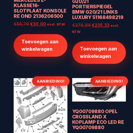
MERCEDES E-
G20/21
KLASSE16-
PORTIERSPIEGEL
SLOTPLAAT KONSOLE
BMW G20/21 LINKS
RE OND 2136206500
LUXURY 51168498219
Oorspronkelijke
Huidige
€
55,70
€
30,00
excl. BTW
Oorspronkelijke
Huidige
€
276,86
€
235,33
excl.
prijs
prijs
prijs
prijs
BTW
was:
is:
was:
is:
Toevoegen aan
€55,70.
€30,00.
€276,86.
€235,33.
Toevoegen aan
winkelwagen
winkelwagen
AANBIEDING!
AANBIEDING!
YQ00709880 OPEL
CROSSLAND X
KOPLAMP ECO LED RE
YQ00709880