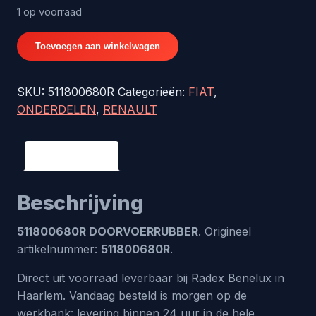
1 op voorraad
511800680R
Toevoegen aan winkelwagen
DOORVOERRUBBER
aantal
SKU:
511800680R
Categorieën:
FIAT
,
ONDERDELEN
,
RENAULT
Beschrijving
Beschrijving
511800680R DOORVOERRUBBER
. Origineel
artikelnummer:
511800680R
.
Direct uit voorraad leverbaar bij Radex Benelux in
Haarlem. Vandaag besteld is morgen op de
werkbank: levering binnen 24 uur in de hele