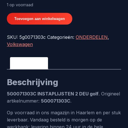
1 op voorraad
5G0071303C
Toevoegen aan winkelwagen
INSTAPLIJSTEN
2
SKU:
5g0071303c
Categorieën:
ONDERDELEN
,
DEU
Volkswagen
golf
aantal
Beschrijving
Beschrijving
5G0071303C INSTAPLIJSTEN 2 DEU golf
. Origineel
artikelnummer:
5G0071303C
.
Op voorraad in ons magazijn in Haarlem en per stuk
leverbaar. Vandaag besteld is morgen op de
werkbank: levering binnen 24 uur in de hele