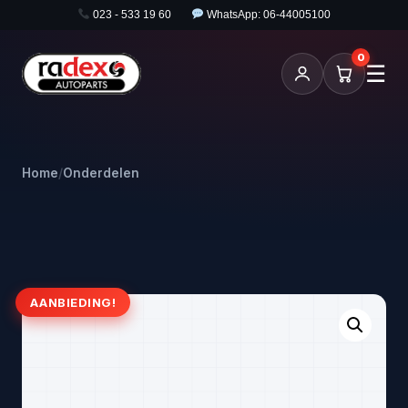
023 - 533 19 60
WhatsApp: 06-44005100
0
☰
Home
/
Onderdelen
AANBIEDING!