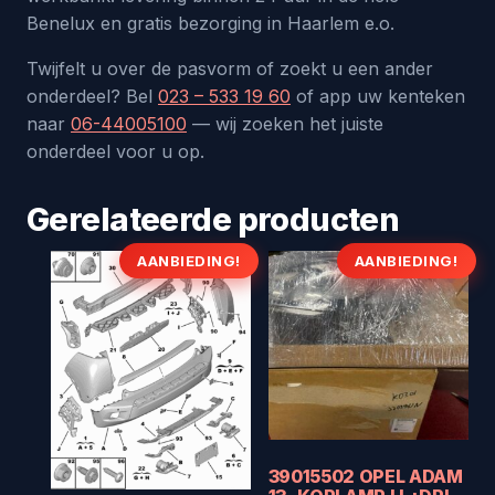
Benelux en gratis bezorging in Haarlem e.o.
Twijfelt u over de pasvorm of zoekt u een ander
onderdeel? Bel
023 – 533 19 60
of app uw kenteken
naar
06-44005100
— wij zoeken het juiste
onderdeel voor u op.
Gerelateerde producten
AANBIEDING!
AANBIEDING!
39015502 OPEL ADAM