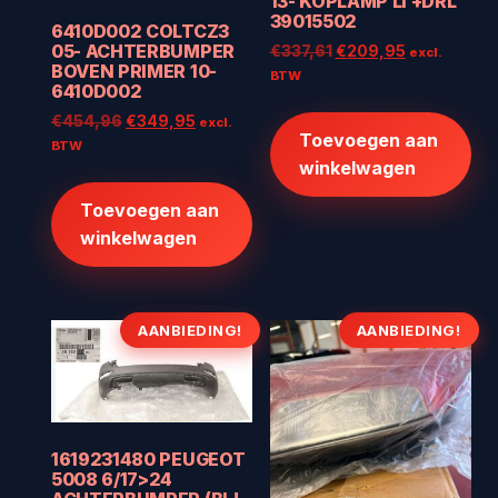
13- KOPLAMP LI +DRL
39015502
6410D002 COLTCZ3
05- ACHTERBUMPER
Oorspronkelijke
Huidige
€
337,61
€
209,95
excl.
BOVEN PRIMER 10-
prijs
prijs
BTW
6410D002
was:
is:
Oorspronkelijke
Huidige
€337,61.
€209,95.
€
454,96
€
349,95
excl.
Toevoegen aan
prijs
prijs
BTW
winkelwagen
was:
is:
€454,96.
€349,95.
Toevoegen aan
winkelwagen
AANBIEDING!
AANBIEDING!
1619231480 PEUGEOT
5008 6/17>24