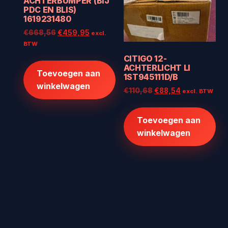
ACHTERBUMPER (BIJ
PDC EN BLIS)
1619231480
Oorspronkelijke
Huidige
€
668,56
€
459,95
excl.
prijs
prijs
BTW
was:
is:
CITIGO 12-
€668,56.
€459,95.
ACHTERLICHT LI
Toevoegen aan
1ST945111D/B
winkelwagen
Oorspronkelijke
Huidige
€
110,68
€
88,54
excl. BTW
prijs
prijs
was:
is:
Toevoegen aan
€110,68.
€88,54.
winkelwagen