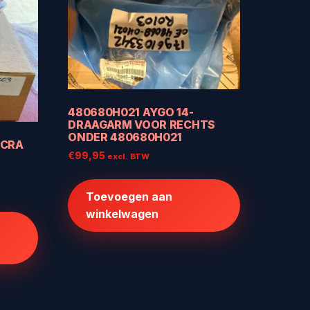
480680H021 AYGO 14-
DRAAGARM VOOR RECHTS
ONDER 480680H021
ICRA
€
99,95
excl. BTW
Toevoegen aan
winkelwagen