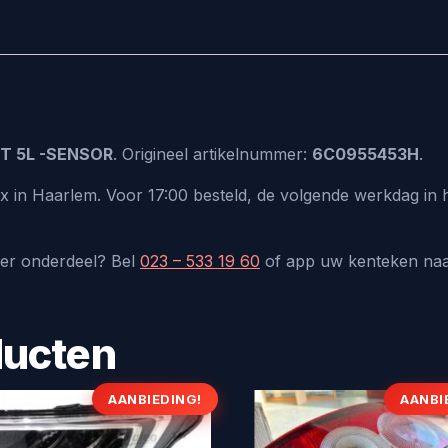
T 5L -SENSOR
. Origineel artikelnummer:
6C0955453H
.
ux in Haarlem. Voor 17:00 besteld, de volgende werkdag in
der onderdeel? Bel
023 – 533 19 60
of app uw kenteken na
ducten
AANBIEDING!
AANBI