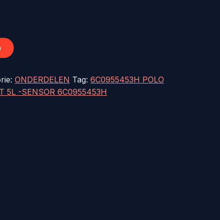
49,95.
n
rie:
ONDERDELEN
Tag:
6C0955453H POLO
T 5L -SENSOR 6C0955453H