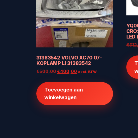
YQ0
CRO
LED
€
512
31383542 VOLVO XC70 07-
KOPLAMP LI 31383542
T
w
Oorspronkelijke
Huidige
€
500,00
€
400,00
excl. BTW
prijs
prijs
was:
is:
Toevoegen aan
€500,00.
€400,00.
winkelwagen