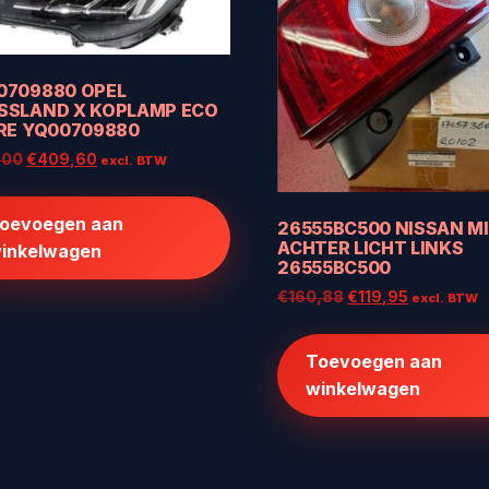
0709880 OPEL
SSLAND X KOPLAMP ECO
 RE YQ00709880
Oorspronkelijke
Huidige
,00
€
409,60
excl. BTW
prijs
prijs
was:
is:
oevoegen aan
26555BC500 NISSAN M
€512,00.
€409,60.
ACHTER LICHT LINKS
inkelwagen
26555BC500
Oorspronkelijke
Huidige
€
160,88
€
119,95
excl. BTW
prijs
prijs
was:
is:
Toevoegen aan
€160,88.
€119,95.
winkelwagen