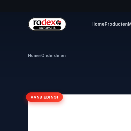
Home
Producten
M
Home
/
Onderdelen
AANBIEDING!