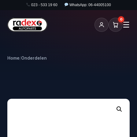
023 - 533 19 60
WhatsApp: 06-44005100
0
☰
Home
/
Onderdelen