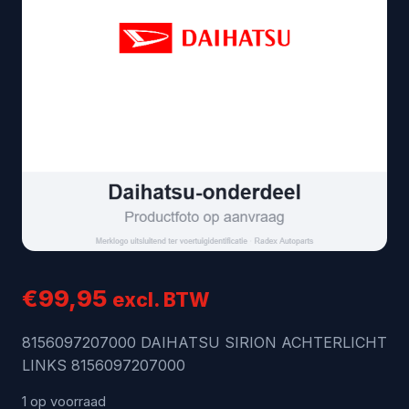
€
99,95
excl. BTW
8156097207000 DAIHATSU SIRION ACHTERLICHT
LINKS 8156097207000
1 op voorraad