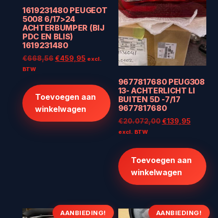
1619231480 PEUGEOT
5008 6/17>24
ACHTERBUMPER (BIJ
PDC EN BLIS)
1619231480
Oorspronkelijke
Huidige
€
668,56
€
459,95
excl.
prijs
prijs
BTW
was:
is:
9677817680 PEUG308
€668,56.
€459,95.
13- ACHTERLICHT LI
Toevoegen aan
BUITEN 5D -7/17
9677817680
winkelwagen
Oorspronkelijke
Huidige
€
20.072,00
€
139,95
prijs
prijs
excl. BTW
was:
is:
€20.072,00.
€139,95
Toevoegen aan
winkelwagen
AANBIEDING!
AANBIEDING!