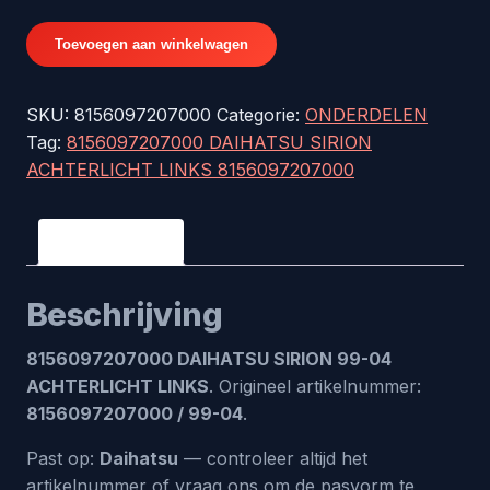
8156097207000
Toevoegen aan winkelwagen
DAIHATSU
SIRION
SKU:
8156097207000
Categorie:
ONDERDELEN
99-
Tag:
8156097207000 DAIHATSU SIRION
04
ACHTERLICHT LINKS 8156097207000
ACHTERLICHT
LINKS
8156097207000
Beschrijving
aantal
Beschrijving
8156097207000 DAIHATSU SIRION 99-04
ACHTERLICHT LINKS
. Origineel artikelnummer:
8156097207000 / 99-04
.
Past op:
Daihatsu
— controleer altijd het
artikelnummer of vraag ons om de pasvorm te