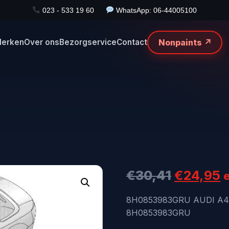
023 - 533 19 60
WhatsApp: 06-44005100
Nonpaints ↗
erken
Over ons
Bezorgservice
Contact
Oorspron
H
€
30,41
€
24,95
prijs
p
8H0853983GRU AUDI A4
8H0853983GRU
was:
i