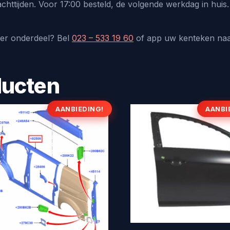
chttijden. Voor 17:00 besteld, de volgende werkdag in hui
der onderdeel? Bel
023 – 533 19 60
of app uw kenteken na
ducten
AANBIEDING!
AANBI