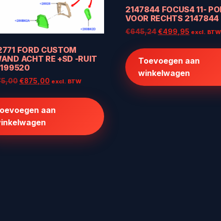
2147844 FOCUS4 11- PO
VOOR RECHTS 2147844
Oorspronkelijke
Huidige
€
645,24
€
499,95
excl. BT
prijs
prijs
2771 FORD CUSTOM
was:
is:
AND ACHT RE +SD -RUIT
Toevoegen aan
€645,24.
€499,95
2199520
winkelwagen
Oorspronkelijke
Huidige
75,00
€
875,00
excl. BTW
prijs
prijs
was:
is:
oevoegen aan
€1.075,00.
€875,00.
inkelwagen