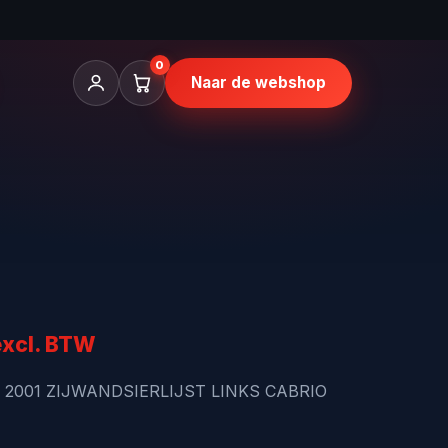
0
Naar de webshop
kelijke
uidige
excl. BTW
rijs
 2001 ZIJWANDSIERLIJST LINKS CABRIO
s: