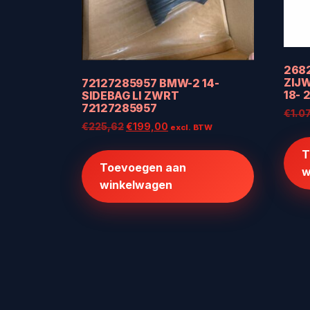
268
ZIJW
72127285957 BMW-2 14-
18- 
SIDEBAG LI ZWRT
72127285957
€
1.0
Oorspronkelijke
Huidige
€
225,62
€
199,00
excl. BTW
prijs
prijs
T
was:
is:
Toevoegen aan
€225,62.
€199,00.
w
winkelwagen