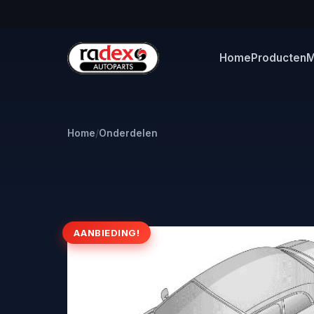
Home
Producten
M
Home
/
Onderdelen
AANBIEDING!