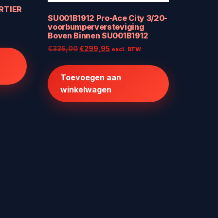
RTIER
SU001B1912 Pro-Ace City 3/20-
voorbumperversteviging
W
Boven Binnen SU001B1912
Oorspronkelijke
Huidige
€
335,00
€
299,95
excl. BTW
prijs
prijs
.
was:
is:
Toevoegen aan
€335,00.
€299,95.
winkelwagen