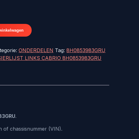
24,95.
winkelwagen
tegorie:
ONDERDELEN
Tag:
8H0853983GRU
SIERLIJST LINKS CABRIO 8H0853983GRU
83GRU
.
n of chassisnummer (VIN).