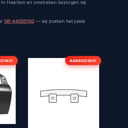
s. In Haarlem en omstreken bezorgen wij
ar
06-44005100
— wij zoeken het juiste
EDING!
AANBIEDING!