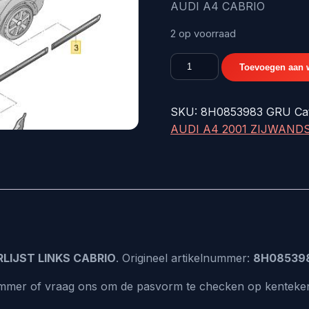
€30,41.
€
AUDI A4 CABRIO
2 op voorraad
8H0853983GRU
Toevoegen aan 
AUDI
A4
SKU:
8H0853983 GRU
Ca
2001
AUDI A4 2001 ZIJWAND
ZIJWANDSIERLIJST
LINKS
CABRIO
8H0853983GRU
aantal
LIJST LINKS CABRIO
. Origineel artikelnummer:
8H08539
lnummer of vraag ons om de pasvorm te checken op kenteke