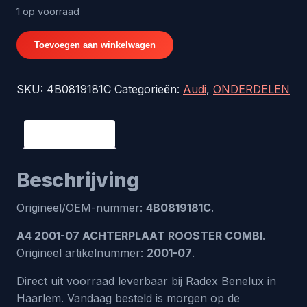
1 op voorraad
A4
Toevoegen aan winkelwagen
2001-
07
SKU:
4B0819181C
Categorieën:
Audi
,
ONDERDELEN
ACHTERPLAAT
ROOSTER
COMBI
Beschrijving
-
origineel
Beschrijving
nr.
4B0819181C
Origineel/OEM-nummer:
4B0819181C
.
aantal
A4 2001-07 ACHTERPLAAT ROOSTER COMBI
.
Origineel artikelnummer:
2001-07
.
Direct uit voorraad leverbaar bij Radex Benelux in
Haarlem. Vandaag besteld is morgen op de