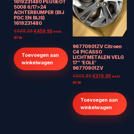
1619231480 PEUGEOT
5008 6/17>24
ACHTERBUMPER (BIJ
PDC EN BLIS)
1619231480
Oorspronkelijke
Huidige
€
668,56
€
459,95
excl.
prijs
prijs
BTW
was:
is:
96770901ZV Citroen
€668,56.
€459,95.
C4 PICASSO
Toevoegen aan
LICHTMETALEN VELG
17″ ‘EOLE’
winkelwagen
96770901ZV
Oorspronkelijke
Huidige
€
503,80
€
379,95
excl.
prijs
prijs
BTW
was:
is:
€503,80.
€379,95.
Toevoegen aan
winkelwagen