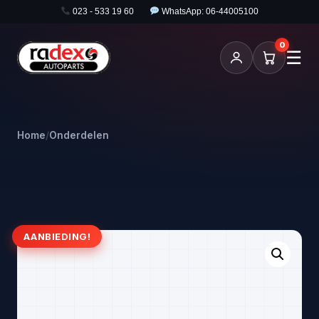
023 - 533 19 60
WhatsApp: 06-44005100
0
☰
Home
/
Onderdelen
AANBIEDING!