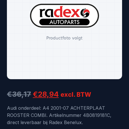
Oorspronkelijke
Huidige
€
36,17
€
28,94
excl. BTW
prijs
prijs
Audi onderdeel: A4 2001-07 ACHTERPLAAT
ROOSTER COMBI. Artikelnummer 4B0819181C,
was:
is:
direct leverbaar bij Radex Benelux.
€36,17.
€28,94.