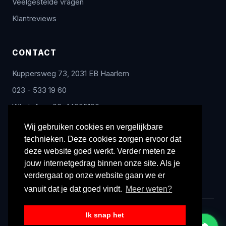
Veelgestelde vragen
Klantreviews
CONTACT
Kuppersweg 73, 2031 EB Haarlem
023 - 533 19 60
WhatsApp: 06-44005100
info@radex-benelux.nl
Wij gebruiken cookies en vergelijkbare
technieken. Deze cookies zorgen ervoor dat
Ma – Vrij: 9:00 – 17:00
deze website goed werkt. Verder meten ze
jouw internetgedrag binnen onze site. Als je
verdergaat op onze website gaan we er
vanuit dat je dat goed vindt.
Meer weten?
Ik snap het
© 2026 Radex Benelux. Alle rechten voorbehouden.