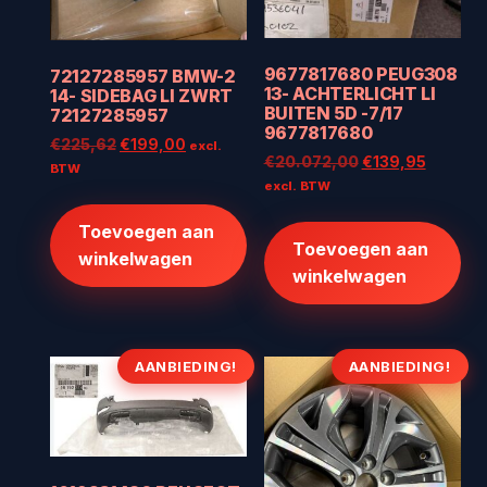
9677817680 PEUG308
72127285957 BMW-2
13- ACHTERLICHT LI
14- SIDEBAG LI ZWRT
BUITEN 5D -7/17
72127285957
9677817680
Oorspronkelijke
Huidige
€
225,62
€
199,00
excl.
Oorspronkelijke
Huidige
€
20.072,00
€
139,95
prijs
prijs
BTW
prijs
prijs
excl. BTW
was:
is:
was:
is:
€225,62.
€199,00.
Toevoegen aan
€20.072,00.
€139,95
Toevoegen aan
winkelwagen
winkelwagen
AANBIEDING!
AANBIEDING!