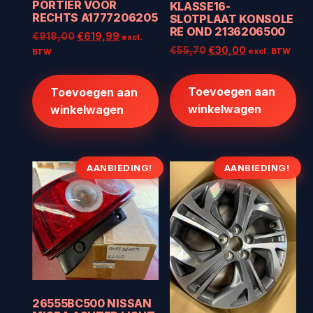
PORTIER VOOR
KLASSE16-
RECHTS A1777206205
SLOTPLAAT KONSOLE
RE OND 2136206500
Oorspronkelijke
Huidige
€
918,00
€
619,99
excl.
Oorspronkelijke
Huidige
€
55,70
€
30,00
prijs
prijs
excl. BTW
BTW
prijs
prijs
was:
is:
was:
is:
€918,00.
€619,99.
Toevoegen aan
Toevoegen aan
€55,70.
€30,00.
winkelwagen
winkelwagen
AANBIEDING!
AANBIEDING!
26555BC500 NISSAN