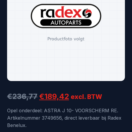
Oorspronkelijke
Huidige
€
236,77
€
189,42
excl. BTW
prijs
prijs
Opel onderdeel: ASTRA J 10- VOORSCHERM RE.
Artikelnummer 3749656, direct leverbaar bij Radex
was:
is:
Benelux.
€236,77.
€189,42.