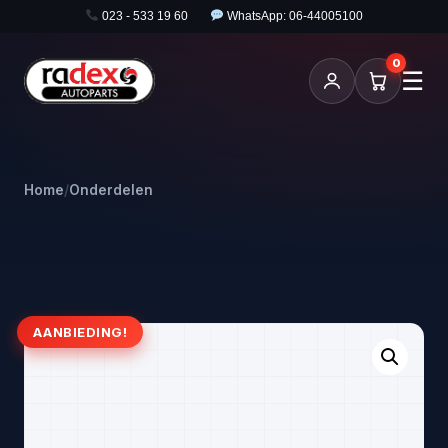
023 - 533 19 60
WhatsApp: 06-44005100
0
☰
Home
/
Onderdelen
AANBIEDING!