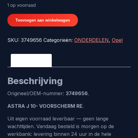
1 op voorraad
ASTRA
Toevoegen aan winkelwagen
J
10-
SKU:
3749656
Categorieën:
ONDERDELEN
,
Opel
VOORSCHERM
RE
-
Beschrijving
origineel
nr.
Beschrijving
3749656
aantal
Origineel/OEM-nummer:
3749656
.
ASTRA J 10- VOORSCHERM RE
.
Uit eigen voorraad leverbaar — geen lange
wachttijden. Vandaag besteld is morgen op de
werkbank: levering binnen 24 uur in de hele