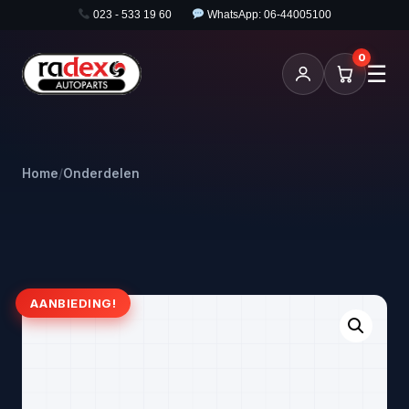
023 - 533 19 60
WhatsApp: 06-44005100
0
☰
Home
/
Onderdelen
AANBIEDING!