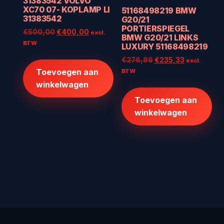
31383542 VOLVO
XC70 07- KOPLAMP LI
51168498219 BMW
31383542
G20/21
PORTIERSPIEGEL
Oorspronkelijke
Huidige
€
500,00
€
400,00
excl.
BMW G20/21 LINKS
prijs
prijs
BTW
LUXURY 51168498219
was:
is:
Oorspronkelijke
Huidige
€
276,86
€
235,33
excl.
€500,00.
€400,00.
prijs
prijs
Toevoegen aan
BTW
was:
is:
winkelwagen
€276,86.
€235,33.
Toevoegen aan
winkelwagen