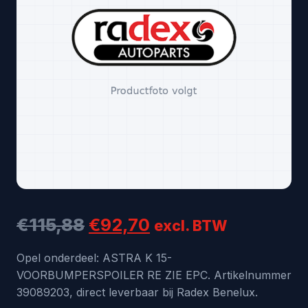
Oorspronkelijke
Huidige
€
115,88
€
92,70
excl. BTW
prijs
prijs
Opel onderdeel: ASTRA K 15-
VOORBUMPERSPOILER RE ZIE EPC. Artikelnummer
was:
is:
39089203, direct leverbaar bij Radex Benelux.
€115,88.
€92,70.