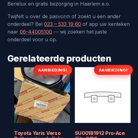
Benelux en gratis bezorging in Haarlem e.o.
Twijfelt u over de pasvorm of zoekt u een ander
onderdeel? Bel
023 – 533 19 60
of app uw kenteken
naar
06-44005100
— wij zoeken het juiste
onderdeel voor u op.
Gerelateerde producten
AANBIEDING!
AANBIEDING!
Toyota Yaris Verso
SU001B1912 Pro-Ace