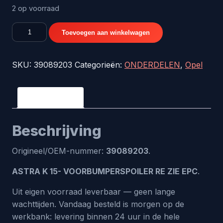
2 op voorraad
ASTRA
Toevoegen aan winkelwagen
K
15-
SKU:
39089203
Categorieën:
ONDERDELEN
,
Opel
VOORBUMPERSPOILER
RE
ZIE
Beschrijving
EPC
-
Beschrijving
origineel
nr.
Origineel/OEM-nummer:
39089203
.
39089203
aantal
ASTRA K 15- VOORBUMPERSPOILER RE ZIE EPC
.
Uit eigen voorraad leverbaar — geen lange
wachttijden. Vandaag besteld is morgen op de
werkbank: levering binnen 24 uur in de hele