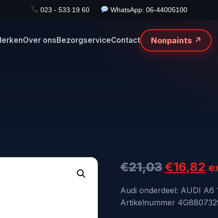
023 - 533 19 60
WhatsApp: 06-44005100
Nonpaints ↗
erken
Over ons
Bezorgservice
Contact
Oorspron
H
€
21,03
€
16,82
e
prijs
pr
Audi onderdeel: AUDI A
Artikelnummer 4G8807329,
was:
is