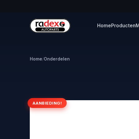
Home
Producten
M
Home
/
Onderdelen
AANBIEDING!