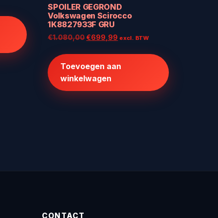
SPOILER GEGROND
Volkswagen Scirocco
1K8827933F GRU
Oorspronkelijke
Huidige
€
1.080,00
€
699,99
excl. BTW
prijs
prijs
was:
is:
Toevoegen aan
€1.080,00.
€699,99.
winkelwagen
CONTACT