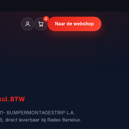
0
Naar de webshop
kelijke
uidige
xcl. BTW
ijs
6 11- BUMPERMONTAGESTRIP L.A.
 direct leverbaar bij Radex Benelux.
: