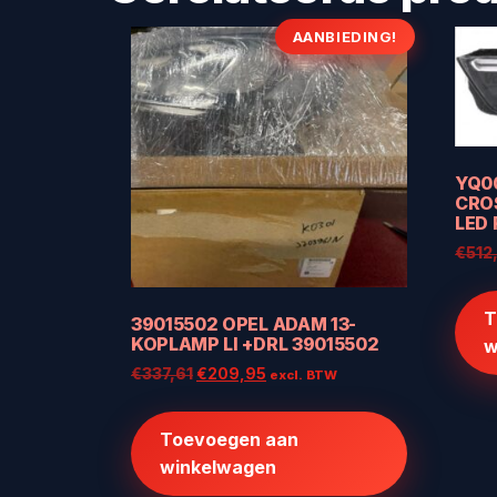
AANBIEDING!
YQ0
CRO
LED
€
512
T
39015502 OPEL ADAM 13-
KOPLAMP LI +DRL 39015502
w
Oorspronkelijke
Huidige
€
337,61
€
209,95
excl. BTW
prijs
prijs
was:
is:
Toevoegen aan
€337,61.
€209,95.
winkelwagen