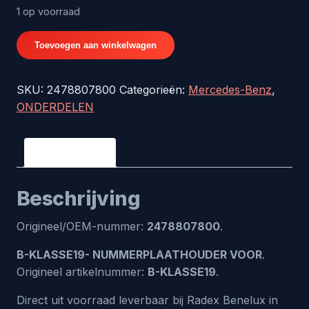
1 op voorraad
B-
Toevoegen aan winkelwagen
KLASSE19-
NUMMERPLAATHOUDER
SKU:
2478807800
Categorieën:
Mercedes-Benz
,
VOOR
ONDERDELEN
-
origineel
nr.
Beschrijving
2478807800
aantal
Beschrijving
Origineel/OEM-nummer:
2478807800
.
B-KLASSE19- NUMMERPLAATHOUDER VOOR
.
Origineel artikelnummer:
B-KLASSE19
.
Direct uit voorraad leverbaar bij Radex Benelux in