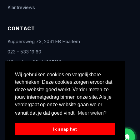
Klantreviews
CONTACT
Kuppersweg 73, 2031 EB Haarlem
023 - 533 19 60
WhatsApp: 06-44005100
info@radex-benelux.nl
Wij gebruiken cookies en vergelijkbare
technieken. Deze cookies zorgen ervoor dat
Ma – Vrij: 9:00 – 17:00
deze website goed werkt. Verder meten ze
jouw internetgedrag binnen onze site. Als je
verdergaat op onze website gaan we er
vanuit dat je dat goed vindt.
Meer weten?
Ik snap het
© 2026 Radex Benelux. Alle rechten voorbehouden.
Privacyverklaring