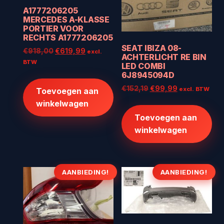
A1777206205
MERCEDES A-KLASSE
PORTIER VOOR
RECHTS A1777206205
SEAT IBIZA 08-
Oorspronkelijke
Huidige
€
918,00
€
619,99
excl.
ACHTERLICHT RE BIN
prijs
prijs
BTW
LED COMBI
was:
is:
6J8945094D
€918,00.
€619,99.
Oorspronkelijke
Huidige
€
152,19
€
99,99
excl. BTW
Toevoegen aan
prijs
prijs
winkelwagen
was:
is:
Toevoegen aan
€152,19.
€99,99.
winkelwagen
AANBIEDING!
AANBIEDING!