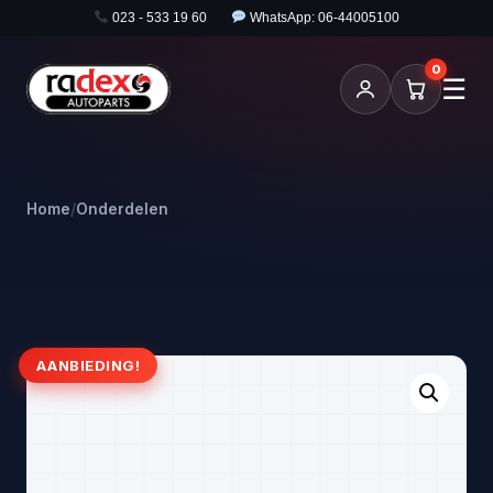
023 - 533 19 60
WhatsApp: 06-44005100
0
☰
Home
/
Onderdelen
AANBIEDING!