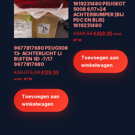
1619231480 PEUGEOT
5008 6/17>24
ACHTERBUMPER (BIJ
PDC EN BLIS)
1619231480
Oorspronkelijke
Huidige
€
668,56
€
459,95
excl.
prijs
prijs
BTW
was:
is:
9677817680 PEUG308
€668,56.
€459,95.
13- ACHTERLICHT LI
Toevoegen aan
BUITEN 5D -7/17
9677817680
winkelwagen
Oorspronkelijke
Huidige
€
20.072,00
€
139,95
prijs
prijs
excl. BTW
was:
is:
€20.072,00.
€139,95.
Toevoegen aan
winkelwagen