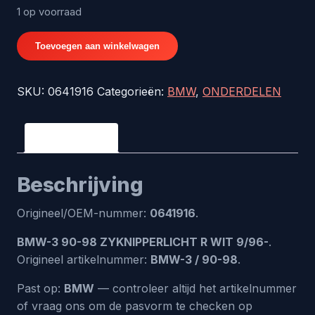
1 op voorraad
BMW-
Toevoegen aan winkelwagen
3
90-
SKU:
0641916
Categorieën:
BMW
,
ONDERDELEN
98
ZYKNIPPERLICHT
R
Beschrijving
WIT
9/96-
Beschrijving
-
origineel
Origineel/OEM-nummer:
0641916
.
nr.
0641916
BMW-3 90-98 ZYKNIPPERLICHT R WIT 9/96-
.
aantal
Origineel artikelnummer:
BMW-3 / 90-98
.
Past op:
BMW
— controleer altijd het artikelnummer
of vraag ons om de pasvorm te checken op