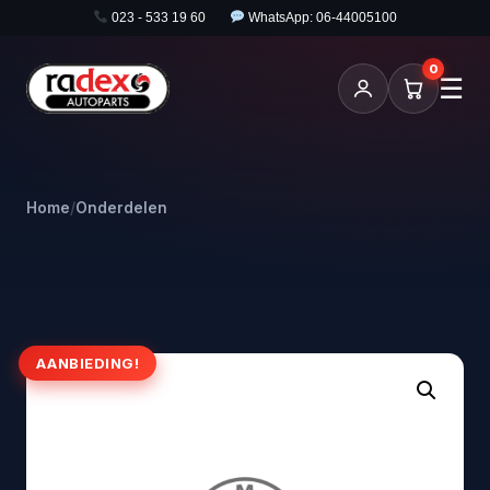
023 - 533 19 60
WhatsApp: 06-44005100
0
☰
Home
/
Onderdelen
AANBIEDING!