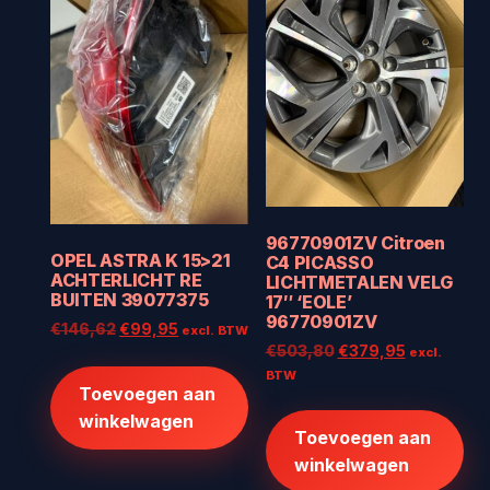
96770901ZV Citroen
OPEL ASTRA K 15>21
C4 PICASSO
ACHTERLICHT RE
LICHTMETALEN VELG
BUITEN 39077375
17″ ‘EOLE’
96770901ZV
Oorspronkelijke
Huidige
€
146,62
€
99,95
excl. BTW
Oorspronkelijke
Huidige
€
503,80
€
379,95
prijs
prijs
excl.
prijs
prijs
was:
is:
BTW
Toevoegen aan
was:
is:
€146,62.
€99,95.
€503,80.
€379,95.
winkelwagen
Toevoegen aan
winkelwagen