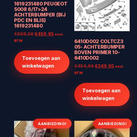
1619231480 PEUGEOT
5008 6/17>24
ACHTERBUMPER (BIJ
PDC EN BLIS)
1619231480
Oorspronkelijke
Huidige
€
668,56
€
459,95
excl.
prijs
prijs
6410D002 COLTCZ3
BTW
05- ACHTERBUMPER
was:
is:
BOVEN PRIMER 10-
€668,56.
€459,95.
6410D002
Toevoegen aan
winkelwagen
Oorspronkelijke
Huidige
€
454,96
€
349,95
excl.
prijs
prijs
BTW
was:
is:
€454,96.
€349,95.
Toevoegen aan
winkelwagen
AANBIEDING!
AANBIEDING!