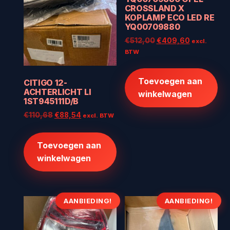
CROSSLAND X
KOPLAMP ECO LED RE
YQ00709880
Oorspronkelijke
Huidige
€
512,00
€
409,60
excl.
prijs
prijs
BTW
was:
is:
€512,00.
€409,60.
Toevoegen aan
CITIGO 12-
ACHTERLICHT LI
winkelwagen
1ST945111D/B
Oorspronkelijke
Huidige
€
110,68
€
88,54
excl. BTW
prijs
prijs
was:
is:
Toevoegen aan
€110,68.
€88,54.
winkelwagen
AANBIEDING!
AANBIEDING!