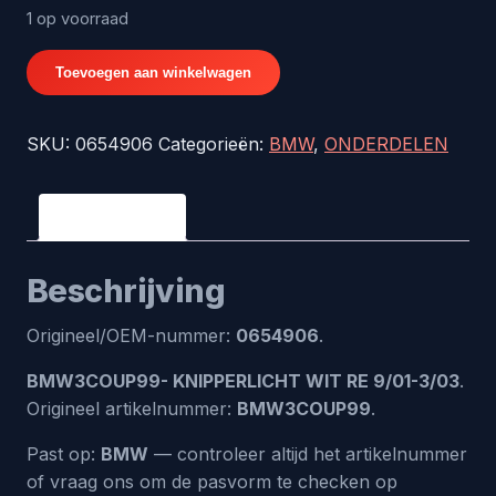
1 op voorraad
BMW3COUP99-
Toevoegen aan winkelwagen
KNIPPERLICHT
WIT
SKU:
0654906
Categorieën:
BMW
,
ONDERDELEN
RE
9/01-
3/03
Beschrijving
-
origineel
Beschrijving
nr.
0654906
Origineel/OEM-nummer:
0654906
.
aantal
BMW3COUP99- KNIPPERLICHT WIT RE 9/01-3/03
.
Origineel artikelnummer:
BMW3COUP99
.
Past op:
BMW
— controleer altijd het artikelnummer
of vraag ons om de pasvorm te checken op