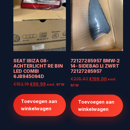
72127285957 BMW-2
SEAT IBIZA 08-
14- SIDEBAG LI ZWRT
ACHTERLICHT RE BIN
72127285957
LED COMBI
6J8945094D
Oorspronkelijke
Huidige
€
225,62
€
199,00
excl.
Oorspronkelijke
Huidige
€
152,19
€
99,99
prijs
prijs
excl. BTW
BTW
prijs
prijs
was:
is:
was:
is:
€225,62.
€199,00.
Toevoegen aan
Toevoegen aan
€152,19.
€99,99.
winkelwagen
winkelwagen