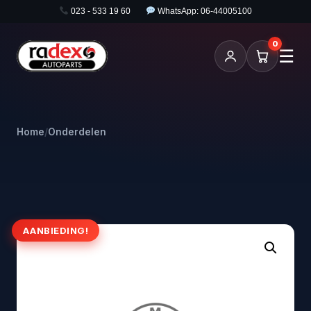
023 - 533 19 60
WhatsApp: 06-44005100
0
☰
Home
/
Onderdelen
AANBIEDING!