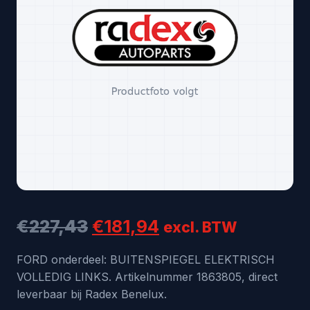
Oorspronkelijke
Huidige
€
227,43
€
181,94
excl. BTW
prijs
prijs
FORD onderdeel: BUITENSPIEGEL ELEKTRISCH
VOLLEDIG LINKS. Artikelnummer 1863805, direct
was:
is:
leverbaar bij Radex Benelux.
€227,43.
€181,94.