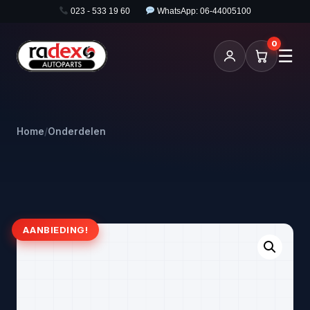
023 - 533 19 60
WhatsApp: 06-44005100
0
☰
Home
/
Onderdelen
AANBIEDING!