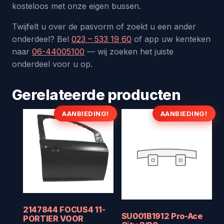
kosteloos met onze eigen bussen.
Twijfelt u over de pasvorm of zoekt u een ander
onderdeel? Bel
023 – 533 19 60
of app uw kenteken
naar
06-44005100
— wij zoeken het juiste
onderdeel voor u op.
Gerelateerde producten
AANBIEDING!
AANBIEDING!
2147844 FOCUS4 11-
SU001B1912 Pro-Ace
PORTIER VOOR