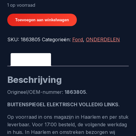
1 op voorraad
BUITENSPIEGEL
Toevoegen aan winkelwagen
ELEKTRISCH
VOLLEDIG
SKU:
1863805
Categorieën:
Ford
,
ONDERDELEN
LINKS
-
origineel
Beschrijving
nr.
1863805
Beschrijving
aantal
Origineel/OEM-nummer:
1863805
.
BUITENSPIEGEL ELEKTRISCH VOLLEDIG LINKS
.
Op voorraad in ons magazijn in Haarlem en per stuk
leverbaar. Voor 17:00 besteld, de volgende werkdag
in huis. In Haarlem en omstreken bezorgen wij