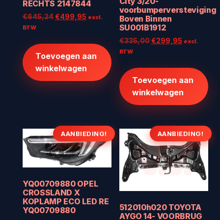
City 3/20-
RECHTS 2147844
voorbumperversteviging
Oorspronkelijke
Huidige
€
645,24
€
499,95
excl.
Boven Binnen
prijs
prijs
SU001B1912
BTW
was:
is:
Oorspronkelijke
Huidige
€
335,00
€
299,95
excl.
€645,24.
€499,95.
prijs
prijs
BTW
Toevoegen aan
was:
is:
winkelwagen
€335,00.
€299,95.
Toevoegen aan
winkelwagen
AANBIEDING!
AANBIEDING!
YQ00709880 OPEL
CROSSLAND X
KOPLAMP ECO LED RE
512010h020 TOYOTA
YQ00709880
AYGO 14- VOORBRUG