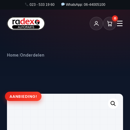
023 - 533 19 60
WhatsApp: 06-44005100
0
☰
Home
/
Onderdelen
AANBIEDING!