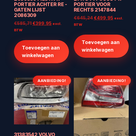
PORTIER ACHTER RE -
PORTIER VOOR
GATEN LIJST
RECHTS 2147844
2086309
Oorspronkelijke
Huidige
€
645,24
€
499,95
excl.
Oorspronkelijke
Huidige
€
585,71
€
399,95
excl.
prijs
prijs
BTW
prijs
prijs
BTW
was:
is:
was:
is:
€645,24.
€499,95.
Toevoegen aan
€585,71.
€399,95.
Toevoegen aan
winkelwagen
winkelwagen
AANBIEDING!
AANBIEDING!
31383542 VOLVO