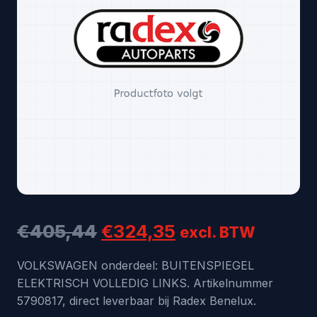
Oorspronkelijke
Huidige
€
405,44
€
324,35
excl. BTW
prijs
prijs
VOLKSWAGEN onderdeel: BUITENSPIEGEL
ELEKTRISCH VOLLEDIG LINKS. Artikelnummer
was:
is:
5790817, direct leverbaar bij Radex Benelux.
€405,44.
€324,35.