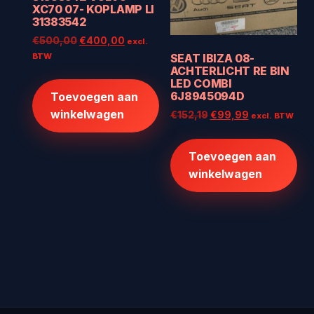
XC70 07- KOPLAMP LI
31383542
Oorspronkelijke
Huidige
€
500,00
€
400,00
excl.
prijs
prijs
BTW
SEAT IBIZA 08-
was:
is:
ACHTERLICHT RE BIN
LED COMBI
€500,00.
€400,00.
6J8945094D
Toevoegen aan
winkelwagen
Oorspronkelijke
Huidige
€
152,19
€
99,99
excl. BTW
prijs
prijs
was:
is:
Toevoegen aan
€152,19.
€99,99.
winkelwagen