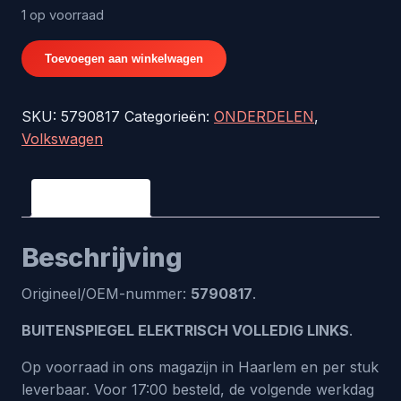
1 op voorraad
BUITENSPIEGEL
Toevoegen aan winkelwagen
ELEKTRISCH
VOLLEDIG
SKU:
5790817
Categorieën:
ONDERDELEN
,
LINKS
Volkswagen
-
origineel
nr.
Beschrijving
5790817
aantal
Beschrijving
Origineel/OEM-nummer:
5790817
.
BUITENSPIEGEL ELEKTRISCH VOLLEDIG LINKS
.
Op voorraad in ons magazijn in Haarlem en per stuk
leverbaar. Voor 17:00 besteld, de volgende werkdag