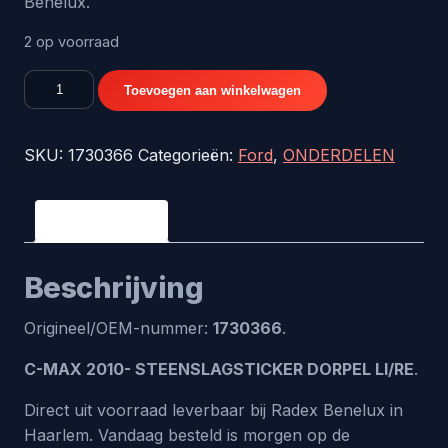
Benelux.
2 op voorraad
C-
Toevoegen aan winkelwagen
MAX
2010-
SKU:
1730366
Categorieën:
Ford
,
ONDERDELEN
STEENSLAGSTICKER
DORPEL
LI/RE
Beschrijving
-
origineel
Beschrijving
nr.
1730366
Origineel/OEM-nummer:
1730366
.
aantal
C-MAX 2010- STEENSLAGSTICKER DORPEL LI/RE
.
Direct uit voorraad leverbaar bij Radex Benelux in
Haarlem. Vandaag besteld is morgen op de