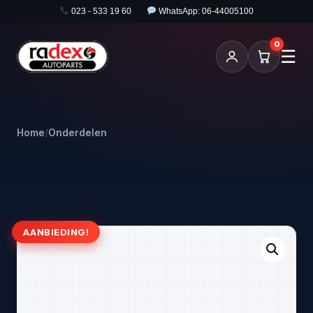
023 - 533 19 60
WhatsApp: 06-44005100
0
☰
Home
/
Onderdelen
AANBIEDING!