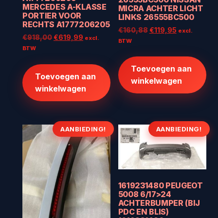
MERCEDES A-KLASSE
MICRA ACHTER LICHT
PORTIER VOOR
LINKS 26555BC500
RECHTS A1777206205
Oorspronkelijke
Huidige
€
160,88
€
119,95
excl.
Oorspronkelijke
Huidige
€
918,00
€
619,99
excl.
prijs
prijs
BTW
prijs
prijs
BTW
was:
is:
was:
is:
€160,88.
€119,95.
€918,00.
€619,99.
Toevoegen aan
Toevoegen aan
winkelwagen
winkelwagen
AANBIEDING!
AANBIEDING!
1619231480 PEUGEOT
5008 6/17>24
ACHTERBUMPER (BIJ
PDC EN BLIS)