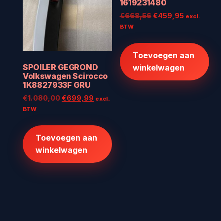
1619231480
Oorspronkelijke
Huidige
€
668,56
€
459,95
excl.
prijs
prijs
BTW
was:
is:
€668,56.
€459,95.
Toevoegen aan
SPOILER GEGROND
winkelwagen
Volkswagen Scirocco
1K8827933F GRU
Oorspronkelijke
Huidige
€
1.080,00
€
699,99
excl.
prijs
prijs
BTW
was:
is:
€1.080,00.
€699,99.
Toevoegen aan
winkelwagen