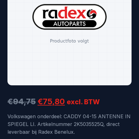
Oorspronkelijke
Huidige
€
94,75
€
75,80
excl. BTW
prijs
prijs
Volkswagen onderdeel: CADDY 04-15 ANTENNE IN
SPIEGEL LI. Artikelnummer 2K5035525Q, direct
was:
is:
leverbaar bij Radex Benelux.
€94,75.
€75,80.