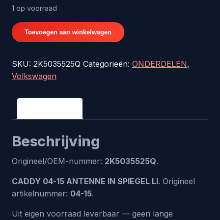
1 op voorraad
CADDY
Toevoegen aan winkelwagen
04-
15
SKU:
2K5035525Q
Categorieën:
ONDERDELEN
,
ANTENNE
Volkswagen
IN
SPIEGEL
LI
Beschrijving
-
origineel
Beschrijving
nr.
2K5035525Q
Origineel/OEM-nummer:
2K5035525Q
.
aantal
CADDY 04-15 ANTENNE IN SPIEGEL LI
. Origineel
artikelnummer:
04-15
.
Uit eigen voorraad leverbaar — geen lange