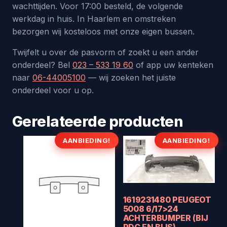
wachttijden. Voor 17:00 besteld, de volgende
werkdag in huis. In Haarlem en omstreken
bezorgen wij kosteloos met onze eigen bussen.
Twijfelt u over de pasvorm of zoekt u een ander
onderdeel? Bel
023 – 533 19 60
of app uw kenteken
naar
06-44005100
— wij zoeken het juiste
onderdeel voor u op.
Gerelateerde producten
AANBIEDING!
AANBIEDING!
1619231480 PEUGEOT
5008 6/17>24
ACHTERBUMPER (BIJ
PDC EN BLIS)