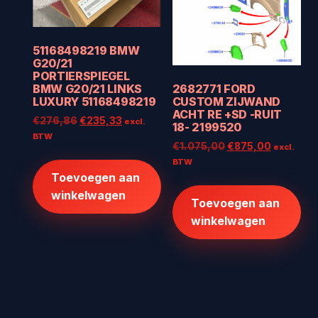
51168498219 BMW
G20/21
PORTIERSPIEGEL
BMW G20/21 LINKS
2682771 FORD
LUXURY 51168498219
CUSTOM ZIJWAND
ACHT RE +SD -RUIT
Oorspronkelijke
Huidige
€
276,86
€
235,33
excl.
18- 2199520
prijs
prijs
BTW
Oorspronkelijke
Huidige
€
1.075,00
€
875,00
excl.
was:
is:
prijs
prijs
BTW
€276,86.
€235,33.
was:
is:
Toevoegen aan
€1.075,00.
€875,00
winkelwagen
Toevoegen aan
winkelwagen