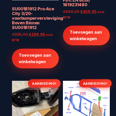
1619231480
SU001B1912 Pro-Ace
Oorspronkelijke
Huidige
€
668,56
€
459,95
excl.
City 3/20-
prijs
prijs
BTW
voorbumperversteviging
was:
is:
Boven Binnen
SU001B1912
€668,56.
€459,95.
Toevoegen aan
Oorspronkelijke
Huidige
€
335,00
€
299,95
excl.
winkelwagen
prijs
prijs
BTW
was:
is:
€335,00.
€299,95.
Toevoegen aan
winkelwagen
AANBIEDING!
AANBIEDING!