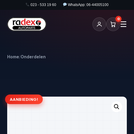
023 - 533 19 60
WhatsApp: 06-44005100
0
☰
Home
/
Onderdelen
AANBIEDING!