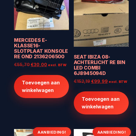
MERCEDES E-
KLASSE16-
SLOTPLAAT KONSOLE
RE OND 2136206500
SEAT IBIZA 08-
ACHTERLICHT RE BIN
Oorspronkelijke
Huidige
€
55,70
€
30,00
excl. BTW
LED COMBI
prijs
prijs
6J8945094D
was:
is:
Oorspronkelijke
Huidige
€
152,19
€
99,99
excl. BTW
Toevoegen aan
€55,70.
€30,00.
prijs
prijs
winkelwagen
was:
is:
Toevoegen aan
€152,19.
€99,99.
winkelwagen
AANBIEDING!
AANBIEDING!