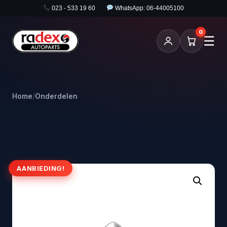
023 - 533 19 60
WhatsApp: 06-44005100
0
☰
Home
/
Onderdelen
AANBIEDING!