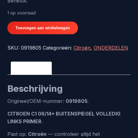
Benelux.
1 op voorraad
CITROEN
Toevoegen aan winkelwagen
C1
06/14+
SKU:
0919805
Categorieën:
Citroën
,
ONDERDELEN
BUITENSPIEGEL
VOLLEDIG
LINKS
Beschrijving
PRIMER
-
Beschrijving
origineel
nr.
Origineel/OEM-nummer:
0919805
.
0919805
aantal
CITROEN C1 06/14+ BUITENSPIEGEL VOLLEDIG
LINKS PRIMER
.
Past op:
Citroën
— controleer altijd het