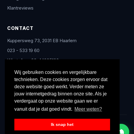
Klantreviews
CONTACT
Kuppersweg 73, 2031 EB Haarlem
023 - 533 19 60
WhatsApp: 06-44005100
info@radex-benelux.nl
Wij gebruiken cookies en vergelijkbare
technieken. Deze cookies zorgen ervoor dat
Ma – Vrij: 9:00 – 17:00
deze website goed werkt. Verder meten ze
jouw internetgedrag binnen onze site. Als je
verdergaat op onze website gaan we er
vanuit dat je dat goed vindt.
Meer weten?
Ik snap het
© 2026 Radex Benelux. Alle rechten voorbehouden.
Privacyverklaring