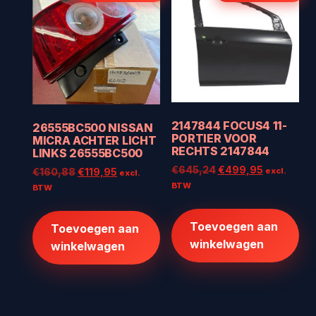
2147844 FOCUS4 11-
26555BC500 NISSAN
PORTIER VOOR
MICRA ACHTER LICHT
RECHTS 2147844
LINKS 26555BC500
Oorspronkelijke
Huidige
€
645,24
€
499,95
Oorspronkelijke
Huidige
excl.
€
160,88
€
119,95
excl.
prijs
prijs
prijs
prijs
BTW
BTW
was:
is:
was:
is:
€645,24.
€499,95.
€160,88.
€119,95.
Toevoegen aan
Toevoegen aan
winkelwagen
winkelwagen