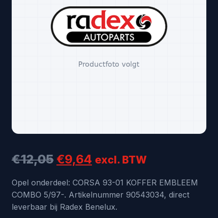
Oorspronkelijke
Huidige
€
12,05
€
9,64
excl. BTW
prijs
prijs
Opel onderdeel: CORSA 93-01 KOFFER EMBLEEM
COMBO 5/97-. Artikelnummer 90543034, direct
was:
is:
leverbaar bij Radex Benelux.
€12,05.
€9,64.