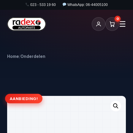
023 - 533 19 60
WhatsApp: 06-44005100
0
☰
Home
/
Onderdelen
AANBIEDING!