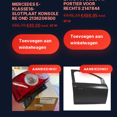
PORTIER VOOR
MERCEDES E-
RECHTS 2147844
KLASSE16-
SLOTPLAAT KONSOLE
Oorspronkelijke
Huidige
€
645,24
€
499,95
excl.
RE OND 2136206500
prijs
prijs
BTW
Oorspronkelijke
Huidige
€
55,70
€
30,00
excl. BTW
was:
is:
prijs
prijs
€645,24.
€499,95.
Toevoegen aan
was:
is:
Toevoegen aan
€55,70.
€30,00.
winkelwagen
winkelwagen
AANBIEDING!
AANBIEDING!