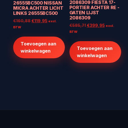
2086309 FIESTA 17-
26555BC500 NISSAN
PORTIER ACHTER RE -
MICRA ACHTER LICHT
GATEN LIJST
LINKS 26555BC500
2086309
Oorspronkelijke
Huidige
€
160,88
€
119,95
excl.
Oorspronkelijke
Huidige
€
585,71
€
399,95
excl.
prijs
prijs
BTW
prijs
prijs
BTW
was:
is:
was:
is:
€160,88.
€119,95.
€585,71.
€399,95.
Toevoegen aan
Toevoegen aan
winkelwagen
winkelwagen