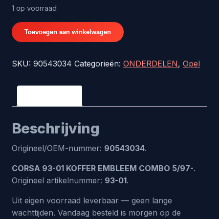
1 op voorraad
CORSA
Toevoegen aan winkelwagen
93-
01
SKU:
90543034
Categorieën:
ONDERDELEN
,
Opel
KOFFER
EMBLEEM
COMBO
Beschrijving
5/97-
-
Beschrijving
origineel
nr.
Origineel/OEM-nummer:
90543034
.
90543034
aantal
CORSA 93-01 KOFFER EMBLEEM COMBO 5/97-
.
Origineel artikelnummer:
93-01
.
Uit eigen voorraad leverbaar — geen lange
wachttijden. Vandaag besteld is morgen op de