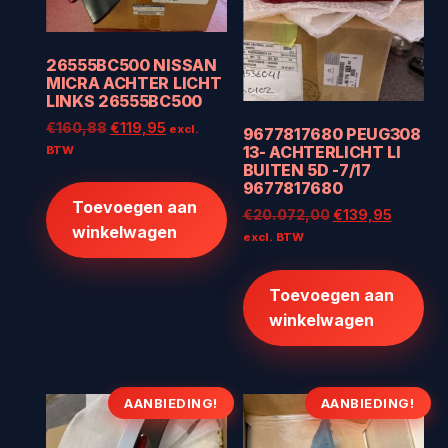
26555BC500 NISSAN
MICRA ACHTER LICHT
LINKS 26555BC500
Oorspronkelijke
Huidige
€
160,88
€
119,95
excl.
9677817680 PEUG308
prijs
prijs
13- ACHTERLICHT LI
BTW
BUITEN 5D -7/17
was:
is:
9677817680
€160,88.
€119,95.
Toevoegen aan
Oorspronkelijke
Huidige
€
20.072,00
€
139,95
winkelwagen
prijs
prijs
excl. BTW
was:
is:
€20.072,00.
€139,95
Toevoegen aan
winkelwagen
AANBIEDING!
AANBIEDING!