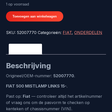
1 op voorraad
FIAT
Toevoegen aan winkelwagen
500
MISTLAMP
SKU:
52007770
Categorieën:
FIAT
,
ONDERDELEN
LINKS
15-
-
Beschrijving
origineel
nr.
Beschrijving
52007770
aantal
Origineel/OEM-nummer:
52007770
.
FIAT 500 MISTLAMP LINKS 15-
.
Past op:
Fiat
— controleer altijd het artikelnummer
of vraag ons om de pasvorm te checken op
kenteken of chassisnummer (VIN).