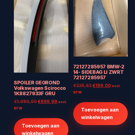
72127285957 BMW-2
14- SIDEBAG LI ZWRT
72127285957
SPOILER GEGROND
Oorspronkelijke
Huidige
€
225,62
€
199,00
excl.
Volkswagen Scirocco
prijs
prijs
BTW
1K8827933F GRU
was:
is:
Oorspronkelijke
Huidige
€
1.080,00
€
699,99
excl.
€225,62.
€199,00.
prijs
prijs
BTW
Toevoegen aan
was:
is:
winkelwagen
€1.080,00.
€699,99.
Toevoegen aan
winkelwagen