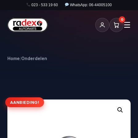
023 - 533 19 60
WhatsApp: 06-44005100
0
☰
Home
/
Onderdelen
AANBIEDING!