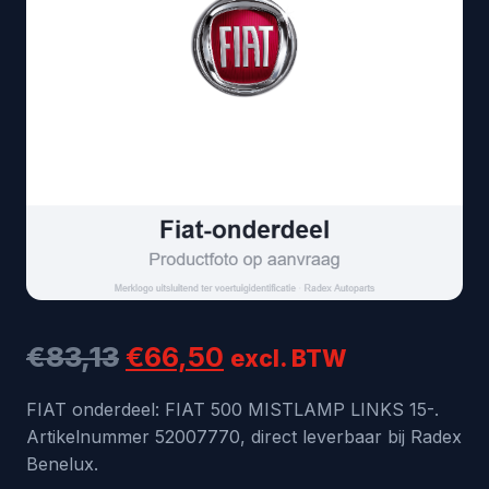
Oorspronkelijke
Huidige
€
83,13
€
66,50
excl. BTW
prijs
prijs
FIAT onderdeel: FIAT 500 MISTLAMP LINKS 15-.
Artikelnummer 52007770, direct leverbaar bij Radex
was:
is:
Benelux.
€83,13.
€66,50.