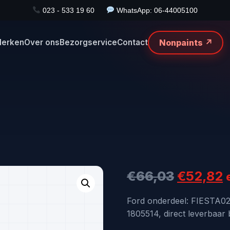
023 - 533 19 60
WhatsApp: 06-44005100
Nonpaints ↗
erken
Over ons
Bezorgservice
Contact
Oorspro
H
€
66,03
€
52,82
prijs
p
Ford onderdeel: FIESTA0
1805514, direct leverbaar 
was:
i