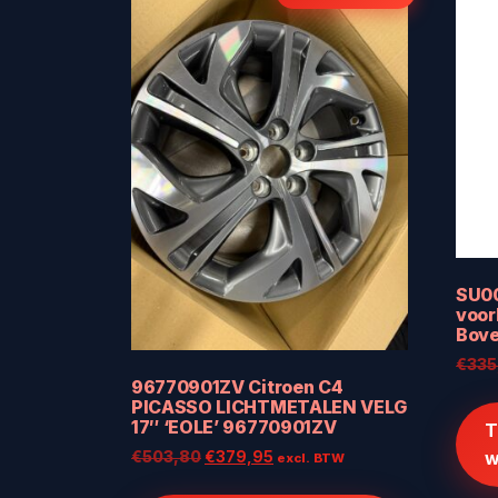
SU00
voor
Bove
€
335
96770901ZV Citroen C4
PICASSO LICHTMETALEN VELG
17″ ‘EOLE’ 96770901ZV
T
w
Oorspronkelijke
Huidige
€
503,80
€
379,95
excl. BTW
prijs
prijs