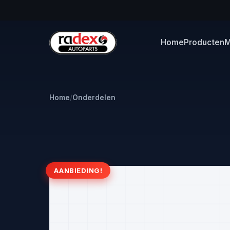
Home
Producten
M
Home
/
Onderdelen
AANBIEDING!