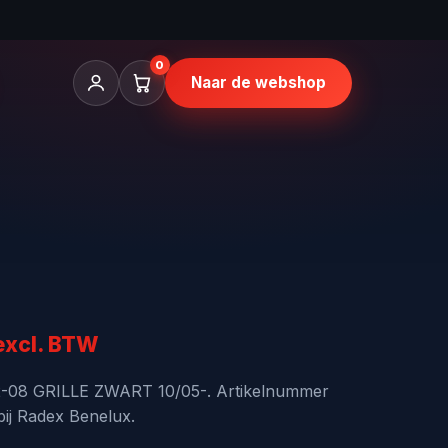
0
Naar de webshop
nkelijke
uidige
excl. BTW
rijs
2-08 GRILLE ZWART 10/05-. Artikelnummer
bij Radex Benelux.
s: