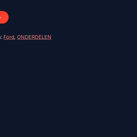
52,82.
n
n:
Ford
,
ONDERDELEN