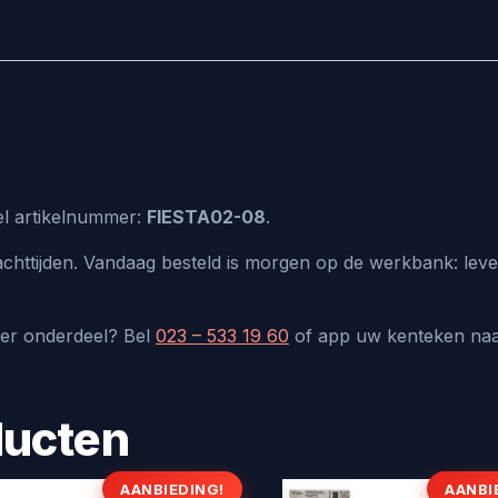
eel artikelnummer:
FIESTA02-08
.
chttijden. Vandaag besteld is morgen op de werkbank: leve
der onderdeel? Bel
023 – 533 19 60
of app uw kenteken na
ducten
AANBIEDING!
AANBI