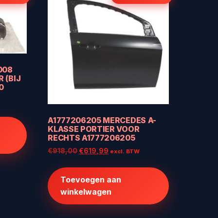
008
 (BIJ
0
W
A1777206205 MERCEDES A-
KLASSE PORTIER VOOR
.
RECHTS A1777206205
Oorspronkelijke
Huidige
€
918,00
€
619,99
excl. BTW
prijs
prijs
was:
is:
Toevoegen aan
€918,00.
€619,99.
winkelwagen