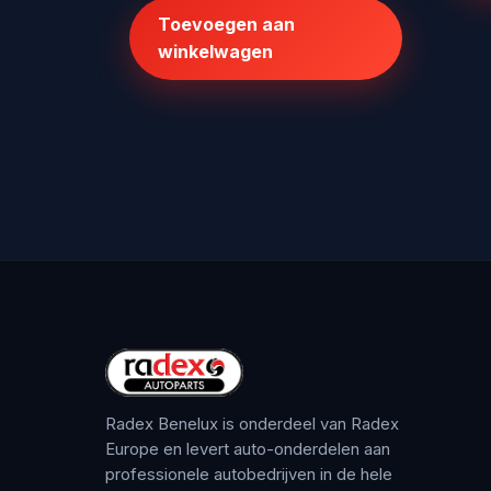
was:
is:
Toevoegen aan
€503,80.
€379,95.
winkelwagen
Radex Benelux is onderdeel van Radex
Europe en levert auto-onderdelen aan
professionele autobedrijven in de hele