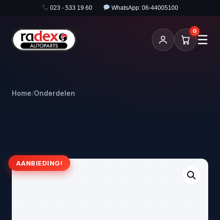
023 - 533 19 60
WhatsApp: 06-44005100
0
☰
Home
/
Onderdelen
AANBIEDING!