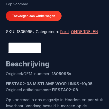
1 op voorraad
FIESTA02-
Toevoegen aan winkelwagen
08
MISTLAMP
SKU:
1805995v
Categorieën:
Ford
,
ONDERDELEN
VOOR
LINKS
-10/05
Beschrijving
-
origineel
Beschrijving
nr.
1805995v
Origineel/OEM-nummer:
1805995v
.
aantal
FIESTA02-08 MISTLAMP VOOR LINKS -10/05
.
Origineel artikelnummer:
FIESTA02-08
.
Op voorraad in ons magazijn in Haarlem en per stuk
leverbaar. Vandaag besteld is morgen op de