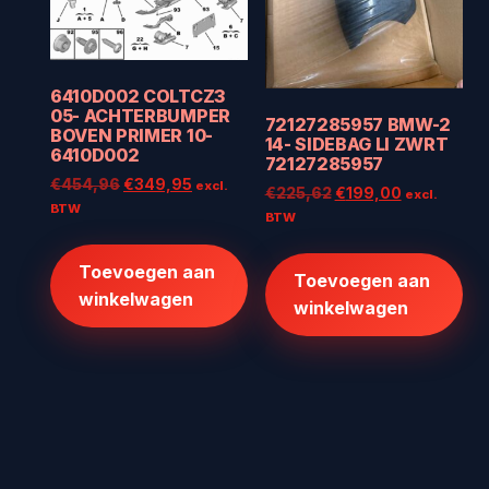
6410D002 COLTCZ3
05- ACHTERBUMPER
72127285957 BMW-2
BOVEN PRIMER 10-
14- SIDEBAG LI ZWRT
6410D002
72127285957
Oorspronkelijke
Huidige
€
454,96
€
349,95
excl.
Oorspronkelijke
Huidige
€
225,62
€
199,00
excl.
prijs
prijs
BTW
prijs
prijs
BTW
was:
is:
was:
is:
€454,96.
€349,95.
€225,62.
€199,00.
Toevoegen aan
Toevoegen aan
winkelwagen
winkelwagen