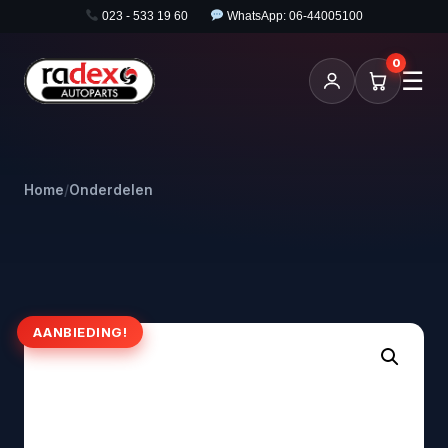
023 - 533 19 60
WhatsApp: 06-44005100
0
☰
Home
/
Onderdelen
AANBIEDING!