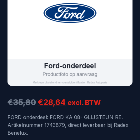
Oorspronkelijke
Huidige
€
35,80
€
28,64
excl. BTW
prijs
prijs
FORD onderdeel: FORD KA 08- GLIJSTEUN RE.
Artikelnummer 1743879, direct leverbaar bij Radex
was:
is:
Benelux.
€35,80.
€28,64.