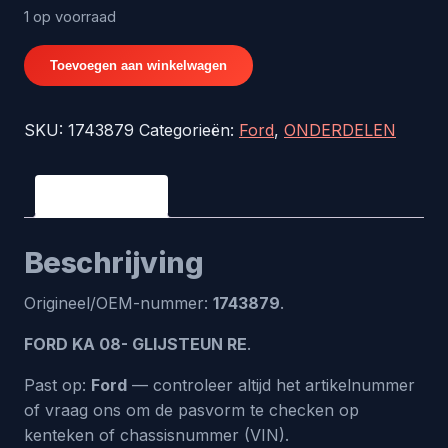
1 op voorraad
FORD
Toevoegen aan winkelwagen
KA
08-
SKU:
1743879
Categorieën:
Ford
,
ONDERDELEN
GLIJSTEUN
RE
-
Beschrijving
origineel
nr.
Beschrijving
1743879
aantal
Origineel/OEM-nummer:
1743879
.
FORD KA 08- GLIJSTEUN RE
.
Past op:
Ford
— controleer altijd het artikelnummer
of vraag ons om de pasvorm te checken op
kenteken of chassisnummer (VIN).