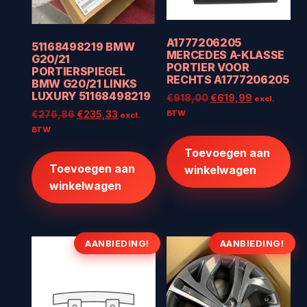
A1777206205
51168498219 BMW
MERCEDES A-KLASSE
G20/21
PORTIER VOOR
PORTIERSPIEGEL
RECHTS A1777206205
BMW G20/21 LINKS
LUXURY 51168498219
Oorspronkelijke
Huidige
€
918,00
€
619,99
excl.
prijs
prijs
Oorspronkelijke
Huidige
BTW
€
276,86
€
235,33
excl.
was:
is:
prijs
prijs
BTW
€918,00.
€619,99.
was:
is:
Toevoegen aan
€276,86.
€235,33.
Toevoegen aan
winkelwagen
winkelwagen
AANBIEDING!
AANBIEDING!