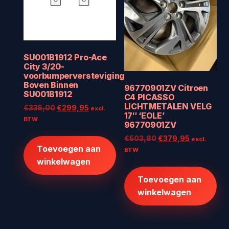
SU001B1912 Pro-Ace
City 3/20-
voorbumperversteviging
Boven Binnen
96770901ZV Citroen
SU001B1912
C4 PICASSO
LICHTMETALEN VELG
Oorspronkelijke
Huidige
€
335,00
€
299,95
excl.
17″ ‘EOLE’
prijs
prijs
BTW
96770901ZV
was:
is:
Oorspronkelijke
Huidige
€
503,80
€
379,95
€335,00.
€299,95.
excl.
Toevoegen aan
prijs
prijs
BTW
was:
is:
winkelwagen
€503,80.
€379,95.
Toevoegen aan
winkelwagen