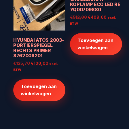
KOPLAMP ECO LED RE
YQ00709880
Oorspronkelijke
Huidige
€
512,00
€
409,60
excl.
prijs
prijs
BTW
was:
is:
€512,00.
€409,60.
HYUNDAI ATOS 2003-
Toevoegen aan
PORTIERSPIEGEL
winkelwagen
RECHTS PRIMER
8762006201
Oorspronkelijke
Huidige
€
125,70
€
100,00
excl.
prijs
prijs
BTW
was:
is:
€125,70.
€100,00.
Toevoegen aan
winkelwagen