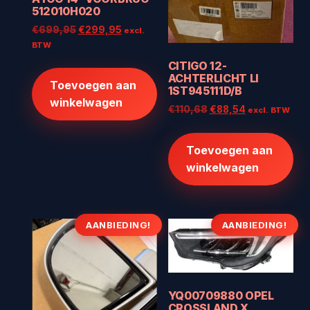
512010H020
Oorspronkelijke
Huidige
€
699,95
€
299,95
excl.
prijs
prijs
BTW
was:
is:
CITIGO 12-
€699,95.
€299,95.
ACHTERLICHT LI
Toevoegen aan
1ST945111D/B
winkelwagen
Oorspronkelijke
Huidige
€
110,68
€
88,54
excl. BTW
prijs
prijs
was:
is:
Toevoegen aan
€110,68.
€88,54.
winkelwagen
AANBIEDING!
AANBIEDING!
YQ00709880 OPEL
CROSSLAND X