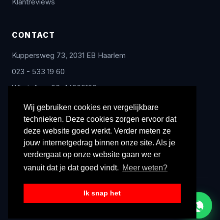
Klantreviews
CONTACT
Kuppersweg 73, 2031 EB Haarlem
023 - 533 19 60
WhatsApp: 06-44005100
info@radex-benelux.nl
Wij gebruiken cookies en vergelijkbare
technieken. Deze cookies zorgen ervoor dat
Ma – Vrij: 9:00 – 17:00
deze website goed werkt. Verder meten ze
jouw internetgedrag binnen onze site. Als je
verdergaat op onze website gaan we er
vanuit dat je dat goed vindt.
Meer weten?
Ik snap het
© 2026 Radex Benelux. Alle rechten voorbehouden.
Privacyverklaring