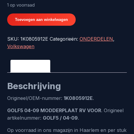
1 op voorraad
GOLF5
Toevoegen aan winkelwagen
04-
09
SKU:
1K0805912E
Categorieën:
ONDERDELEN
,
MODDERPLAAT
Volkswagen
RV
VOOR
-
Beschrijving
origineel
nr.
Beschrijving
1K0805912E
aantal
Origineel/OEM-nummer:
1K0805912E
.
GOLF5 04-09 MODDERPLAAT RV VOOR
. Origineel
artikelnummer:
GOLF5 / 04-09
.
Op voorraad in ons magazijn in Haarlem en per stuk