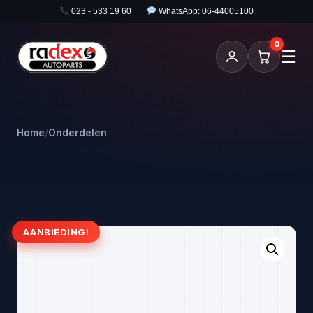
023 - 533 19 60
WhatsApp: 06-44005100
0
☰
Home
/
Onderdelen
AANBIEDING!