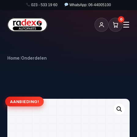
023 - 533 19 60
WhatsApp: 06-44005100
0
☰
Home
/
Onderdelen
AANBIEDING!