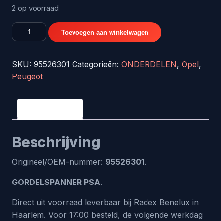
2 op voorraad
GORDELSPANNER
Toevoegen aan winkelwagen
PSA
-
SKU:
95526301
Categorieën:
ONDERDELEN
,
Opel
,
origineel
Peugeot
nr.
95526301
aantal
Beschrijving
Beschrijving
Origineel/OEM-nummer:
95526301
.
GORDELSPANNER PSA
.
Direct uit voorraad leverbaar bij Radex Benelux in
Haarlem. Voor 17:00 besteld, de volgende werkdag