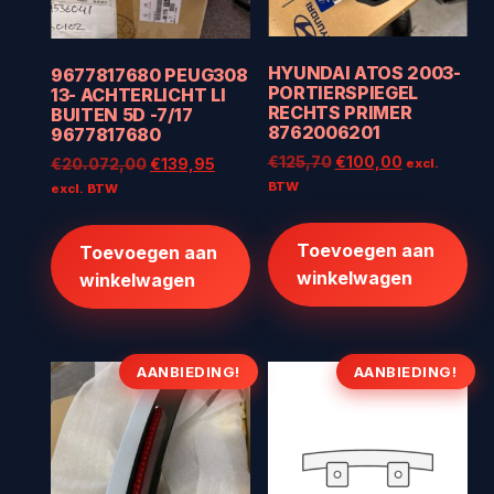
HYUNDAI ATOS 2003-
9677817680 PEUG308
PORTIERSPIEGEL
13- ACHTERLICHT LI
RECHTS PRIMER
BUITEN 5D -7/17
8762006201
9677817680
Oorspronkelijke
Huidige
€
125,70
€
100,00
Oorspronkelijke
Huidige
€
20.072,00
€
139,95
excl.
prijs
prijs
prijs
prijs
BTW
excl. BTW
was:
is:
was:
is:
€125,70.
€100,00.
€20.072,00.
€139,95.
Toevoegen aan
Toevoegen aan
winkelwagen
winkelwagen
AANBIEDING!
AANBIEDING!