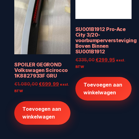
SU001B1912 Pro-Ace
City 3/20-
voorbumperversteviging
Boven Binnen
SU001B1912
Oorspronkelijke
Huidige
€
335,00
€
299,95
excl.
SPOILER GEGROND
prijs
prijs
BTW
Volkswagen Scirocco
was:
is:
1K8827933F GRU
€335,00.
€299,95.
Oorspronkelijke
Huidige
€
1.080,00
€
699,99
Toevoegen aan
excl.
prijs
prijs
BTW
winkelwagen
was:
is:
€1.080,00.
€699,99.
Toevoegen aan
winkelwagen