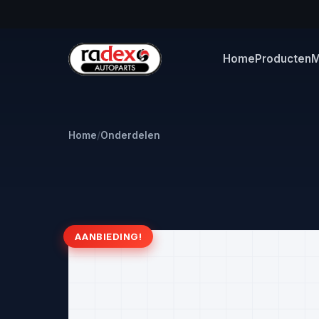
Home
Producten
M
Home
/
Onderdelen
AANBIEDING!