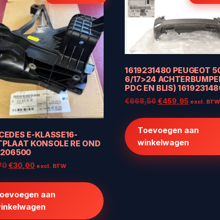
1619231480 PEUGEOT 5
6/17>24 ACHTERBUMPER
PDC EN BLIS) 161923148
Oorspronkelijke
Huidige
€
668,56
€
459,95
excl. BT
prijs
prijs
was:
is:
Toevoegen aan
€668,56.
€459,95
CEDES E-KLASSE16-
winkelwagen
TPLAAT KONSOLE RE OND
6206500
Oorspronkelijke
Huidige
70
€
30,00
excl. BTW
prijs
prijs
was:
is:
oevoegen aan
€55,70.
€30,00.
inkelwagen