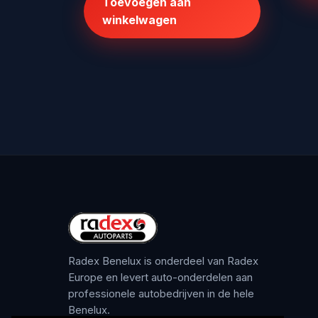
Toevoegen aan
€1.075,00.
€875,00.
winkelwagen
Radex Benelux is onderdeel van Radex
Europe en levert auto-onderdelen aan
professionele autobedrijven in de hele
Benelux.