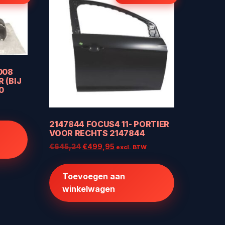
008
 (BIJ
0
W
2147844 FOCUS4 11- PORTIER
VOOR RECHTS 2147844
.
Oorspronkelijke
Huidige
€
645,24
€
499,95
excl. BTW
prijs
prijs
was:
is:
Toevoegen aan
€645,24.
€499,95.
winkelwagen