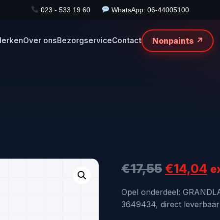
023 - 533 19 60
WhatsApp: 06-44005100
Nonpaints ↗
erken
Over ons
Bezorgservice
Contact
Oorspron
H
€
17,55
€
14,04
e
prijs
pr
Opel onderdeel: GRAND
3649434, direct leverbaar
was:
is