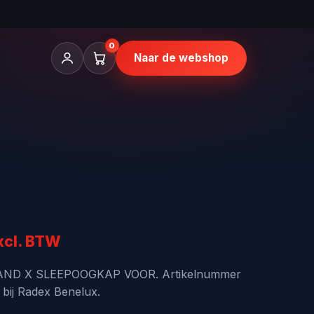
0
Naar de webshop
kelijke
uidige
xcl. BTW
ijs
LAND X SLEEPOOGKAP VOOR. Artikelnummer
 bij Radex Benelux.
: