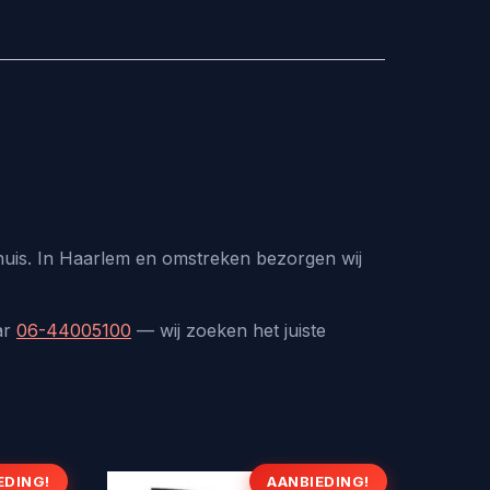
 huis. In Haarlem en omstreken bezorgen wij
ar
06-44005100
— wij zoeken het juiste
EDING!
AANBIEDING!