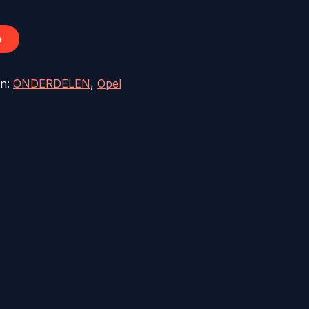
14,04.
n
ën:
ONDERDELEN
,
Opel