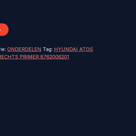
.
€100,00.
n
ie:
ONDERDELEN
Tag:
HYUNDAI ATOS
RECHTS PRIMER 8762006201