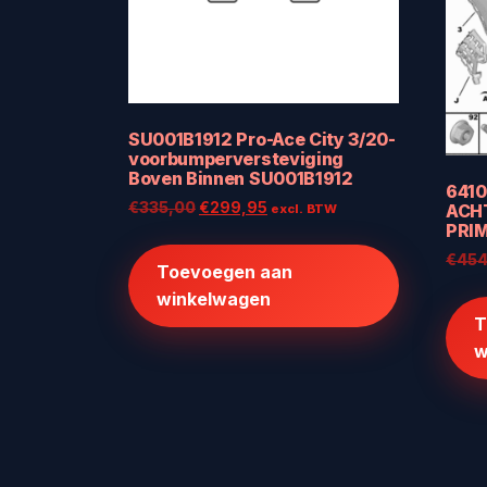
SU001B1912 Pro-Ace City 3/20-
voorbumperversteviging
Boven Binnen SU001B1912
641
Oorspronkelijke
Huidige
€
335,00
€
299,95
ACH
excl. BTW
PRIM
prijs
prijs
was:
is:
€
454
Toevoegen aan
€335,00.
€299,95.
winkelwagen
T
w