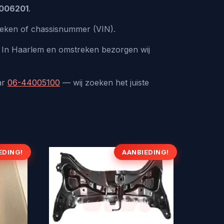
006201
.
teken of chassisnummer (VIN).
s. In Haarlem en omstreken bezorgen wij
ar
06-44005100
— wij zoeken het juiste
EDING!
AANBIEDING!