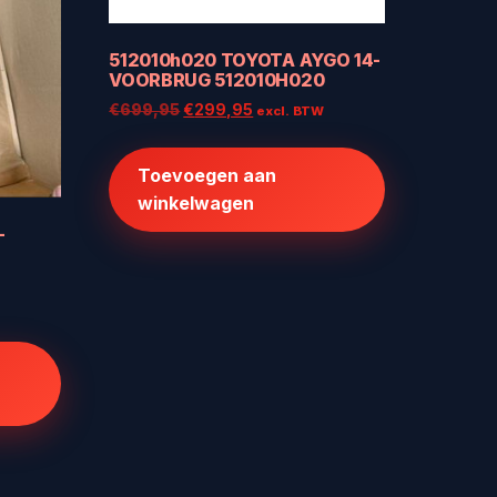
512010h020 TOYOTA AYGO 14-
VOORBRUG 512010H020
Oorspronkelijke
Huidige
€
699,95
€
299,95
excl. BTW
prijs
prijs
was:
is:
Toevoegen aan
€699,95.
€299,95.
winkelwagen
-