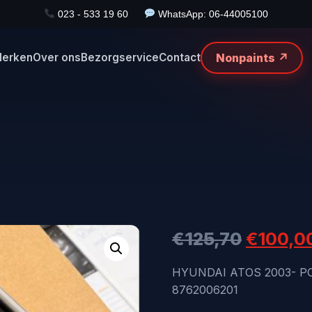
023 - 533 19 60
WhatsApp: 06-44005100
Nonpaints ↗
erken
Over ons
Bezorgservice
Contact
Oorspro
€
125,70
€
100,0
prijs
HYUNDAI ATOS 2003- P
8762006201
was: