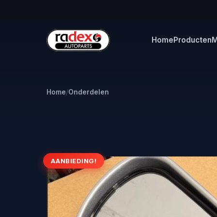
Home
Producten
M
Home
/
Onderdelen
AANBIEDING!