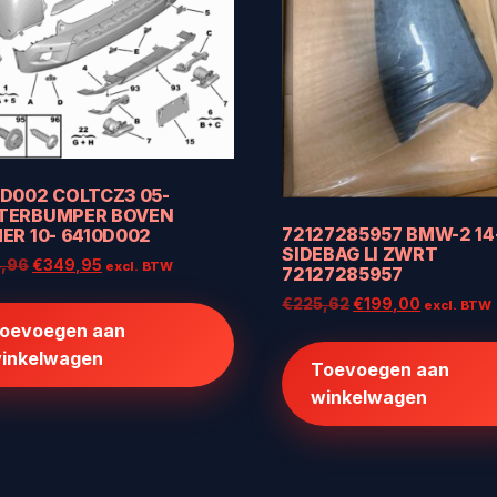
0D002 COLTCZ3 05-
TERBUMPER BOVEN
72127285957 BMW-2 14
ER 10- 6410D002
SIDEBAG LI ZWRT
Oorspronkelijke
Huidige
,96
€
349,95
excl. BTW
72127285957
prijs
prijs
Oorspronkelijke
Huidige
€
225,62
€
199,00
excl. BTW
was:
is:
prijs
prijs
oevoegen aan
€454,96.
€349,95.
was:
is:
inkelwagen
Toevoegen aan
€225,62.
€199,00.
winkelwagen