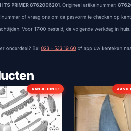
CHTS PRIMER 8762006201
. Origineel artikelnummer:
8762
ikelnummer of vraag ons om de pasvorm te checken op ken
chttijden. Voor 17:00 besteld, de volgende werkdag in hui
der onderdeel? Bel
023 – 533 19 60
of app uw kenteken na
ducten
AANBIEDING!
AANBI