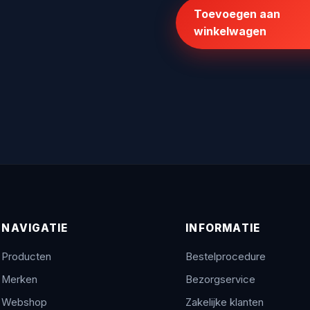
was:
is:
Toevoegen aan
€20.072,00.
€139,
winkelwagen
NAVIGATIE
INFORMATIE
Producten
Bestelprocedure
Merken
Bezorgservice
Webshop
Zakelijke klanten