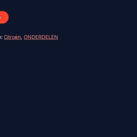
20,76.
n
n:
Citroën
,
ONDERDELEN