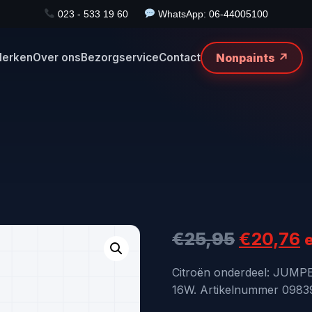
023 - 533 19 60
WhatsApp: 06-44005100
Nonpaints ↗
erken
Over ons
Bezorgservice
Contact
Oorspro
H
€
25,95
€
20,76
prijs
p
Citroën onderdeel: JUM
16W. Artikelnummer 098391
was:
i