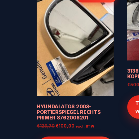
3138
KOPL
€
500
T
HYUNDAI ATOS 2003-
w
PORTIERSPIEGEL RECHTS
PRIMER 8762006201
Oorspronkelijke
Huidige
€
125,70
€
100,00
excl. BTW
prijs
prijs
was:
is: