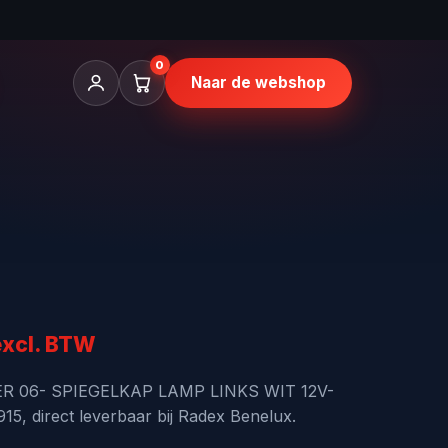
0
Naar de webshop
nkelijke
uidige
excl. BTW
rijs
PER 06- SPIEGELKAP LAMP LINKS WIT 12V-
5, direct leverbaar bij Radex Benelux.
s: