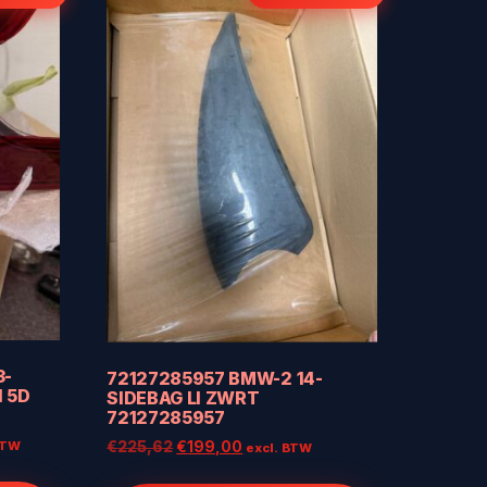
3-
72127285957 BMW-2 14-
 5D
SIDEBAG LI ZWRT
72127285957
ke
ge
Oorspronkelijke
Huidige
BTW
€
225,62
€
199,00
excl. BTW
prijs
prijs