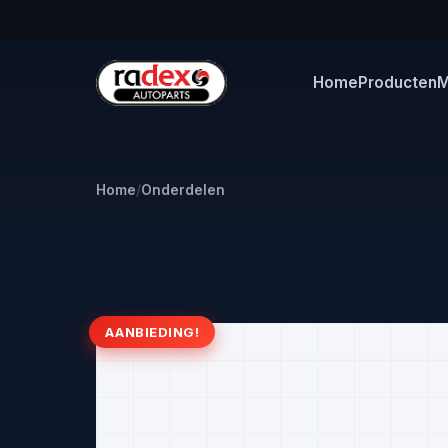
Home
Producten
M
Home
/
Onderdelen
AANBIEDING!