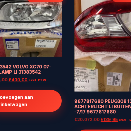
3542 VOLVO XC70 07-
AMP LI 31383542
Oorspronkelijke
Huidige
,00
€
400,00
excl. BTW
prijs
prijs
was:
is:
oevoegen aan
€500,00.
€400,00.
9677817680 PEUG308 1
inkelwagen
ACHTERLICHT LI BUITEN
-7/17 9677817680
Oorspronkelij
Huidi
€
20.072,00
€
139,95
excl. 
prijs
prijs