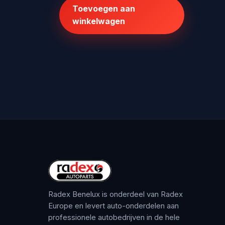
Toevoegen aan
€125,70.
€100,00.
winkelwagen
Radex Benelux is onderdeel van Radex
Europe en levert auto-onderdelen aan
professionele autobedrijven in de hele