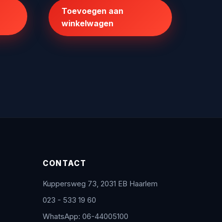
was:
is:
Toevoegen aan
95.
€225,62.
€199,00.
winkelwagen
CONTACT
Kuppersweg 73, 2031 EB Haarlem
023 - 533 19 60
WhatsApp: 06-44005100