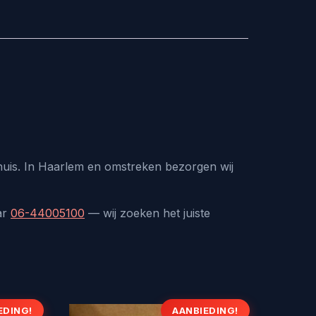
 huis. In Haarlem en omstreken bezorgen wij
ar
06-44005100
— wij zoeken het juiste
EDING!
AANBIEDING!