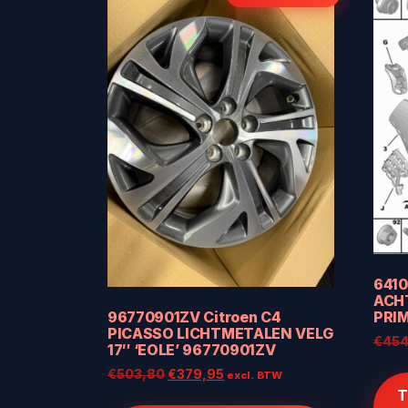
641
ACH
96770901ZV Citroen C4
PRIM
PICASSO LICHTMETALEN VELG
€
454
17″ ‘EOLE’ 96770901ZV
Oorspronkelijke
Huidige
€
503,80
€
379,95
excl. BTW
prijs
prijs
T