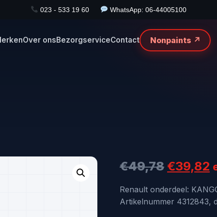
023 - 533 19 60
WhatsApp: 06-44005100
Nonpaints ↗
erken
Over ons
Bezorgservice
Contact
Oorspro
H
€
49,78
€
39,82
prijs
p
Renault onderdeel: KAN
Artikelnummer 4312843, di
was:
i