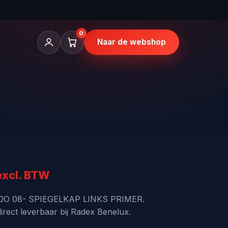
0
Naar de webshop
nkelijke
uidige
excl. BTW
rijs
GOO 08- SPIEGELKAP LINKS PRIMER.
rect leverbaar bij Radex Benelux.
s: