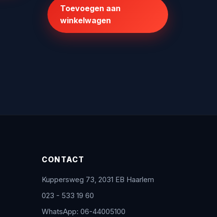
Toevoegen aan
€125,70.
€100,00.
winkelwagen
CONTACT
Kuppersweg 73, 2031 EB Haarlem
023 - 533 19 60
WhatsApp: 06-44005100