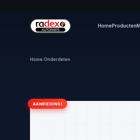
Home
Producten
M
Home
/
Onderdelen
AANBIEDING!