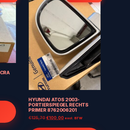
ICRA
HYUNDAI ATOS 2003-
PORTIERSPIEGEL RECHTS
PRIMER 8762006201
Oorspronkelijke
Huidige
€
125,70
€
100,00
excl. BTW
prijs
prijs
was:
is: