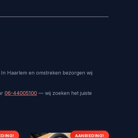
s. In Haarlem en omstreken bezorgen wij
ar
06-44005100
— wij zoeken het juiste
EDING!
AANBIEDING!