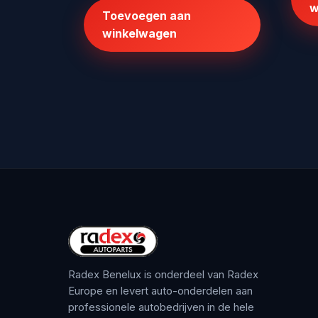
was:
is:
w
Toevoegen aan
€503,80.
€379,95.
winkelwagen
Radex Benelux is onderdeel van Radex
Europe en levert auto-onderdelen aan
professionele autobedrijven in de hele