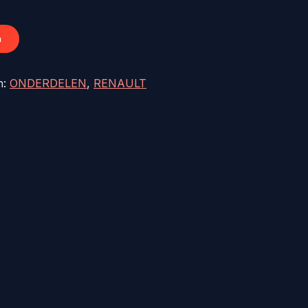
39,82.
n
n:
ONDERDELEN
,
RENAULT