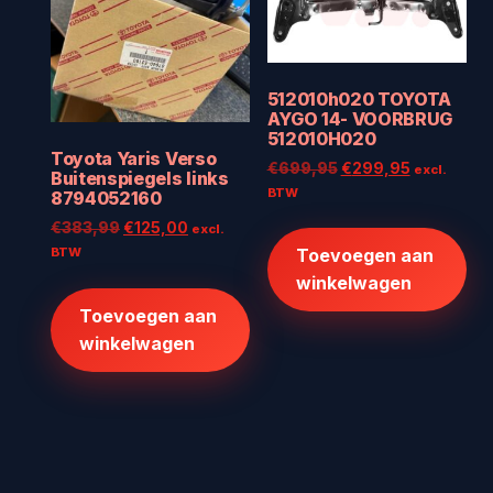
512010h020 TOYOTA
AYGO 14- VOORBRUG
512010H020
Toyota Yaris Verso
Oorspronkelijke
Huidige
€
699,95
€
299,95
excl.
Buitenspiegels links
prijs
prijs
BTW
8794052160
was:
is:
Oorspronkelijke
Huidige
€
383,99
€
125,00
excl.
€699,95.
€299,95.
prijs
prijs
BTW
Toevoegen aan
was:
is:
winkelwagen
€383,99.
€125,00.
Toevoegen aan
winkelwagen