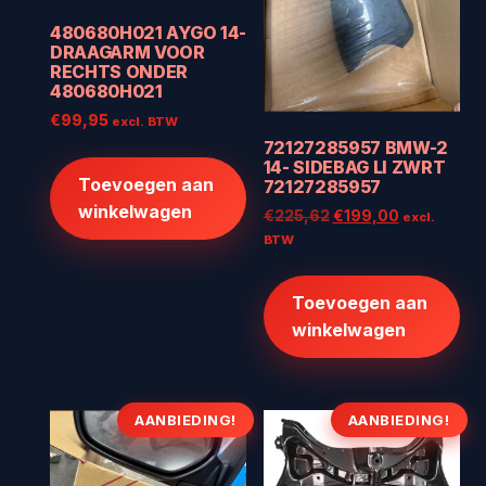
480680H021 AYGO 14-
DRAAGARM VOOR
RECHTS ONDER
480680H021
€
99,95
excl. BTW
72127285957 BMW-2
14- SIDEBAG LI ZWRT
Toevoegen aan
72127285957
winkelwagen
Oorspronkelijke
Huidige
€
225,62
€
199,00
excl.
prijs
prijs
BTW
was:
is:
€225,62.
€199,00.
Toevoegen aan
winkelwagen
AANBIEDING!
AANBIEDING!