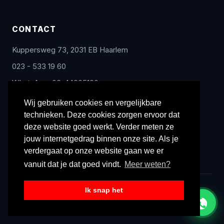
CONTACT
Kuppersweg 73, 2031 EB Haarlem
023 - 533 19 60
WhatsApp: 06-44005100
info@radex-benelux.nl
Wij gebruiken cookies en vergelijkbare
technieken. Deze cookies zorgen ervoor dat
Ma – Vrij: 9:00 – 17:00
deze website goed werkt. Verder meten ze
jouw internetgedrag binnen onze site. Als je
verdergaat op onze website gaan we er
vanuit dat je dat goed vindt.
Meer weten?
Ik snap het
© 2026 Radex Benelux. Alle rechten voorbehouden.
Privacyverklaring