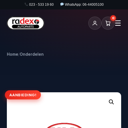
023 - 533 19 60
WhatsApp: 06-44005100
0
☰
Home
/
Onderdelen
AANBIEDING!