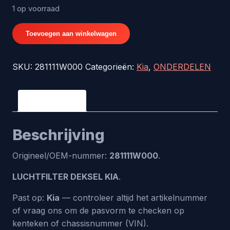
1 op voorraad
LUCHTFILTER
Toevoegen aan winkelwagen
DEKSEL
KIA
SKU:
281111W000
Categorieën:
Kia
,
ONDERDELEN
-
origineel
nr.
Beschrijving
281111W000
aantal
Beschrijving
Origineel/OEM-nummer:
281111W000
.
LUCHTFILTER DEKSEL KIA
.
Past op:
Kia
— controleer altijd het artikelnummer
of vraag ons om de pasvorm te checken op
kenteken of chassisnummer (VIN).