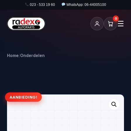
023 - 533 19 60
WhatsApp: 06-44005100
0
☰
Home
/
Onderdelen
AANBIEDING!