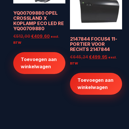
YQ00709880 OPEL
CROSSLAND X
KOPLAMP ECO LED RE
YQ00709880
Oorspronkelijke
Huidige
€
512,00
€
409,60
excl.
2147844 FOCUS4 11-
prijs
prijs
BTW
PORTIER VOOR
was:
is:
RECHTS 2147844
€512,00.
€409,60.
Oorspronkelijke
Huidige
€
645,24
€
499,95
excl.
Toevoegen aan
prijs
prijs
BTW
winkelwagen
was:
is:
€645,24.
€499,95.
Toevoegen aan
winkelwagen