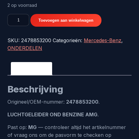
2 op voorraad
LUCHTGELEIDER
Toevoegen aan winkelwagen
OND
BENZINE
SKU:
2478853200
Categorieën:
Mercedes-Benz
,
AMG
ONDERDELEN
-
origineel
nr.
Beschrijving
2478853200
aantal
Beschrijving
Origineel/OEM-nummer:
2478853200
.
LUCHTGELEIDER OND BENZINE AMG
.
Past op:
MG
— controleer altijd het artikelnummer
of vraag ons om de pasvorm te checken op