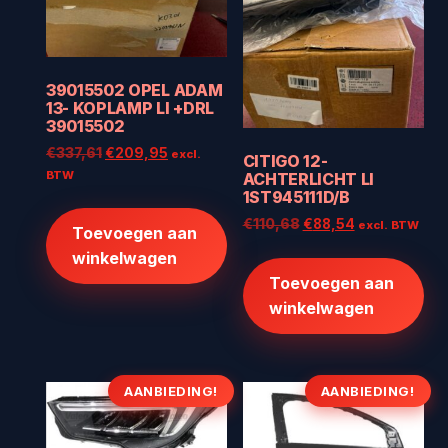
39015502 OPEL ADAM
13- KOPLAMP LI +DRL
39015502
Oorspronkelijke
Huidige
€
337,61
€
209,95
excl.
CITIGO 12-
prijs
prijs
BTW
ACHTERLICHT LI
was:
is:
1ST945111D/B
€337,61.
€209,95.
Oorspronkelijke
Huidige
€
110,68
€
88,54
excl. BTW
Toevoegen aan
prijs
prijs
winkelwagen
was:
is:
Toevoegen aan
€110,68.
€88,54.
winkelwagen
AANBIEDING!
AANBIEDING!