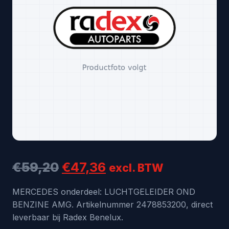
Oorspronkelijke
Huidige
€
59,20
€
47,36
excl. BTW
prijs
prijs
MERCEDES onderdeel: LUCHTGELEIDER OND
BENZINE AMG. Artikelnummer 2478853200, direct
was:
is:
leverbaar bij Radex Benelux.
€59,20.
€47,36.