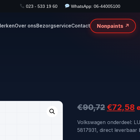
023 - 533 19 60
WhatsApp: 06-44005100
Nonpaints ↗
erken
Over ons
Bezorgservice
Contact
Oorspron
H
€
90,72
€
72,58
prijs
p
Volkswagen onderdeel: 
5817931, direct leverbaar 
was:
i