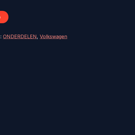
72,58.
n
n:
ONDERDELEN
,
Volkswagen