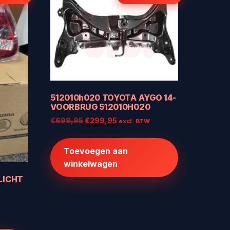
512010h020 TOYOTA AYGO 14-
VOORBRUG 512010H020
Oorspronkelijke
Huidige
€
699,95
€
299,95
excl. BTW
prijs
prijs
was:
is:
Toevoegen aan
€699,95.
€299,95.
winkelwagen
LICHT