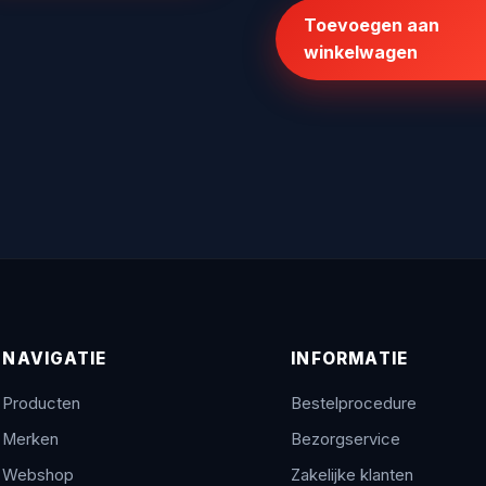
was:
is:
Toevoegen aan
€152,19.
€99,99.
winkelwagen
NAVIGATIE
INFORMATIE
Producten
Bestelprocedure
Merken
Bezorgservice
Webshop
Zakelijke klanten