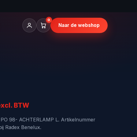
0
Naar de webshop
kelijke
uidige
excl. BTW
rijs
LUPO 98- ACHTERLAMP L. Artikelnummer
bij Radex Benelux.
s: