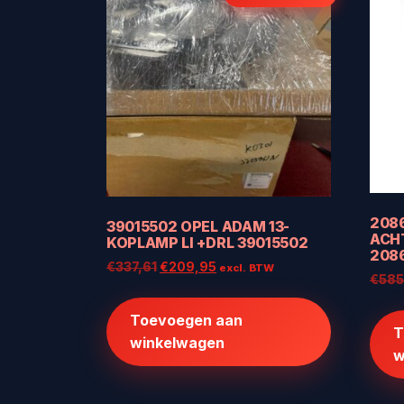
2086
39015502 OPEL ADAM 13-
ACHT
KOPLAMP LI +DRL 39015502
208
Oorspronkelijke
Huidige
€
337,61
€
209,95
excl. BTW
€
585
prijs
prijs
was:
is:
Toevoegen aan
€337,61.
€209,95.
T
winkelwagen
w