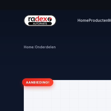
Home
Producten
M
Home
/
Onderdelen
AANBIEDING!