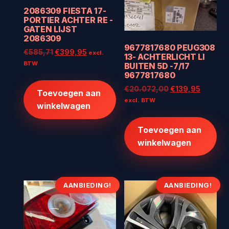
2086309 FIESTA 17-
PORTIER ACHTER RE -
GATEN LIJST
2086309
9677817680 PEUG308
Oorspronkelijke
Huidige
€
585,71
€
399,95
excl.
13- ACHTERLICHT LI
prijs
prijs
BTW
BUITEN 5D -7/17
was:
is:
9677817680
€585,71.
€399,95.
Oorspronkelijke
Huidige
€
20.072,00
€
139,95
Toevoegen aan
prijs
prijs
excl. BTW
winkelwagen
was:
is:
€20.072,00.
€139,95
Toevoegen aan
winkelwagen
AANBIEDING!
AANBIEDING!