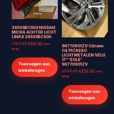
26555BC500 NISSAN
MICRA ACHTER LICHT
LINKS 26555BC500
Oorspronkelijke
Huidige
€
160,88
€
119,95
excl.
96770901ZV Citroen
prijs
prijs
BTW
C4 PICASSO
was:
is:
LICHTMETALEN VELG
17″ ‘EOLE’
€160,88.
€119,95.
Toevoegen aan
96770901ZV
winkelwagen
Oorspronkelijke
Huidige
€
503,80
€
379,95
excl.
prijs
prijs
BTW
was:
is:
€503,80.
€379,95.
Toevoegen aan
winkelwagen