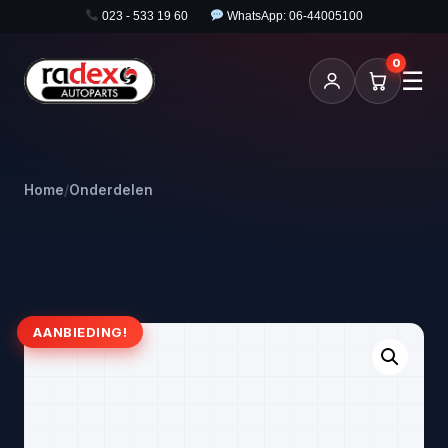
023 - 533 19 60
WhatsApp: 06-44005100
0
☰
Home
/
Onderdelen
AANBIEDING!