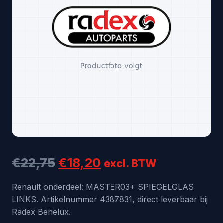
Oorspronkelijke
Huidige
€
22,75
€
18,20
excl. BTW
prijs
prijs
Renault onderdeel: MASTER03+ SPIEGELGLAS
LINKS. Artikelnummer 4387831, direct leverbaar bij
was:
is:
Radex Benelux.
€22,75.
€18,20.