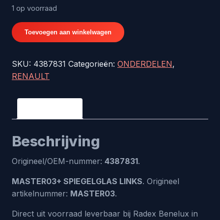
1 op voorraad
MASTER03+
Toevoegen aan winkelwagen
SPIEGELGLAS
LINKS
SKU:
4387831
Categorieën:
ONDERDELEN
,
-
RENAULT
origineel
nr.
4387831
Beschrijving
aantal
Beschrijving
Origineel/OEM-nummer:
4387831
.
MASTER03+ SPIEGELGLAS LINKS
. Origineel
artikelnummer:
MASTER03
.
Direct uit voorraad leverbaar bij Radex Benelux in