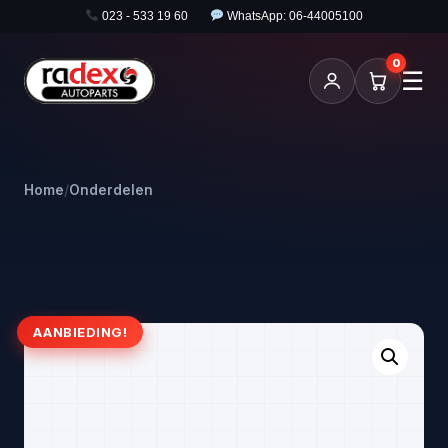
023 - 533 19 60
WhatsApp: 06-44005100
0
☰
Home
/
Onderdelen
AANBIEDING!