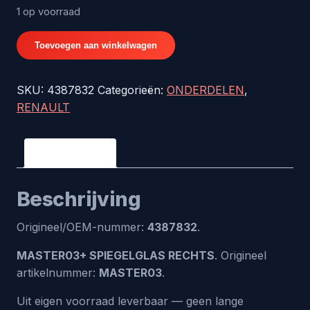
1 op voorraad
MASTER03+
Toevoegen aan winkelwagen
SPIEGELGLAS
RECHTS
SKU:
4387832
Categorieën:
ONDERDELEN
,
-
RENAULT
origineel
nr.
4387832
Beschrijving
aantal
Beschrijving
Origineel/OEM-nummer:
4387832
.
MASTER03+ SPIEGELGLAS RECHTS
. Origineel
artikelnummer:
MASTER03
.
Uit eigen voorraad leverbaar — geen lange