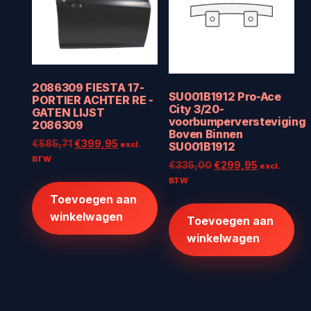
2086309 FIESTA 17-
SU001B1912 Pro-Ace
PORTIER ACHTER RE -
City 3/20-
GATEN LIJST
voorbumperversteviging
2086309
Boven Binnen
Oorspronkelijke
Huidige
€
585,71
€
399,95
excl.
SU001B1912
prijs
prijs
BTW
Oorspronkelijke
Huidige
€
335,00
€
299,95
excl.
was:
is:
prijs
prijs
BTW
€585,71.
€399,95.
was:
is:
Toevoegen aan
€335,00.
€299,95.
winkelwagen
Toevoegen aan
winkelwagen