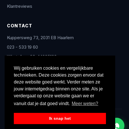
Klantreviews
CONTACT
Kuppersweg 73, 2031 EB Haarlem
023 - 533 19 60
WhatsApp: 06-44005100
info@radex-benelux.nl
Wij gebruiken cookies en vergelijkbare
technieken. Deze cookies zorgen ervoor dat
Ma – Vrij: 9:00 – 17:00
deze website goed werkt. Verder meten ze
jouw internetgedrag binnen onze site. Als je
verdergaat op onze website gaan we er
vanuit dat je dat goed vindt.
Meer weten?
Ik snap het
© 2026 Radex Benelux. Alle rechten voorbehouden.
Privacyverklaring