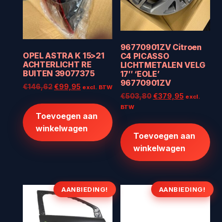
96770901ZV Citroen
OPEL ASTRA K 15>21
C4 PICASSO
ACHTERLICHT RE
LICHTMETALEN VELG
BUITEN 39077375
17″ ‘EOLE’
96770901ZV
Oorspronkelijke
Huidige
€
146,62
€
99,95
excl. BTW
Oorspronkelijke
Huidige
€
503,80
€
379,95
prijs
prijs
excl.
prijs
prijs
was:
is:
BTW
Toevoegen aan
was:
is:
€146,62.
€99,95.
€503,80.
€379,95.
winkelwagen
Toevoegen aan
winkelwagen
AANBIEDING!
AANBIEDING!