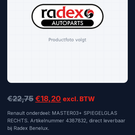
Oorspronkelijke
Huidige
€
22,75
€
18,20
excl. BTW
prijs
prijs
Renault onderdeel: MASTER03+ SPIEGELGLAS
RECHTS. Artikelnummer 4387832, direct leverbaar
was:
is:
bij Radex Benelux.
€22,75.
€18,20.