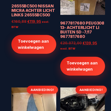
26555BC500 NISSAN
MICRA ACHTER LICHT
LINKS 26555BC500
Oorspronkelijke
Huidige
€
160,88
€
119,95
excl.
9677817680 PEUG308
prijs
prijs
13- ACHTERLICHT LI
BTW
BUITEN 5D -7/17
was:
is:
9677817680
€160,88.
€119,95.
Toevoegen aan
Oorspronkelijke
Huidige
€
20.072,00
€
139,95
winkelwagen
prijs
prijs
excl. BTW
was:
is:
€20.072,00.
€139,95
Toevoegen aan
winkelwagen
AANBIEDING!
AANBIEDING!