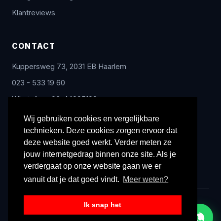
Klantreviews
CONTACT
Kuppersweg 73, 2031 EB Haarlem
023 - 533 19 60
WhatsApp: 06-44005100
info@radex-benelux.nl
Wij gebruiken cookies en vergelijkbare
technieken. Deze cookies zorgen ervoor dat
Ma – Vrij: 9:00 – 17:00
deze website goed werkt. Verder meten ze
jouw internetgedrag binnen onze site. Als je
verdergaat op onze website gaan we er
vanuit dat je dat goed vindt.
Meer weten?
Ik snap het
© 2026 Radex Benelux. Alle rechten voorbehouden.
Privacyverklaring