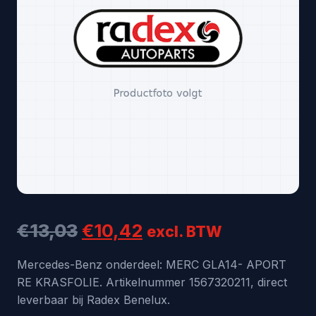
Oorspronkelijke
Huidige
€
13,03
€
10,42
excl. BTW
prijs
prijs
Mercedes-Benz onderdeel: MERC GLA14- APORT
RE KRASFOLIE. Artikelnummer 1567320211, direct
was:
is:
leverbaar bij Radex Benelux.
€13,03.
€10,42.