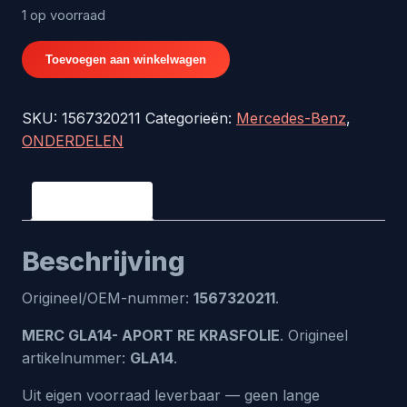
1 op voorraad
MERC
Toevoegen aan winkelwagen
GLA14-
APORT
SKU:
1567320211
Categorieën:
Mercedes-Benz
,
RE
ONDERDELEN
KRASFOLIE
-
origineel
Beschrijving
nr.
1567320211
Beschrijving
aantal
Origineel/OEM-nummer:
1567320211
.
MERC GLA14- APORT RE KRASFOLIE
. Origineel
artikelnummer:
GLA14
.
Uit eigen voorraad leverbaar — geen lange