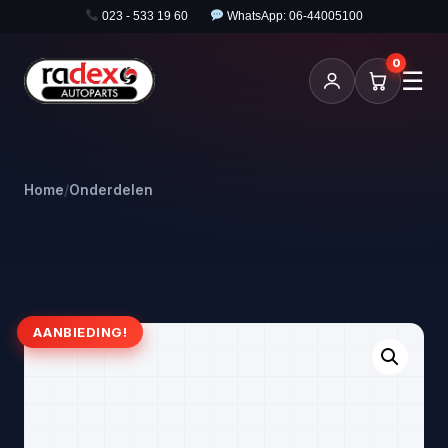
023 - 533 19 60
WhatsApp: 06-44005100
0
☰
Home
/
Onderdelen
AANBIEDING!