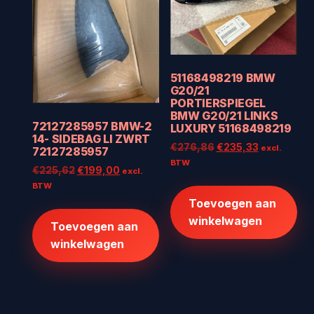
51168498219 BMW
G20/21
PORTIERSPIEGEL
BMW G20/21 LINKS
72127285957 BMW-2
LUXURY 51168498219
14- SIDEBAG LI ZWRT
Oorspronkelijke
Huidige
€
276,86
€
235,33
excl.
72127285957
prijs
prijs
BTW
Oorspronkelijke
Huidige
€
225,62
€
199,00
excl.
was:
is:
prijs
prijs
BTW
€276,86.
€235,33.
was:
is:
Toevoegen aan
€225,62.
€199,00.
winkelwagen
Toevoegen aan
winkelwagen