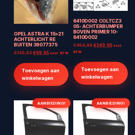
6410D002 COLTCZ3
05- ACHTERBUMPER
BOVEN PRIMER 10-
OPEL ASTRA K 15>21
6410D002
ACHTERLICHT RE
BUITEN 39077375
Oorspronkelijke
Huidige
€
454,96
€
349,95
excl.
prijs
prijs
BTW
Oorspronkelijke
Huidige
€
146,62
€
99,95
excl. BTW
was:
is:
prijs
prijs
€454,96.
€349,95.
was:
is:
Toevoegen aan
Toevoegen aan
€146,62.
€99,95.
winkelwagen
winkelwagen
AANBIEDING!
AANBIEDING!