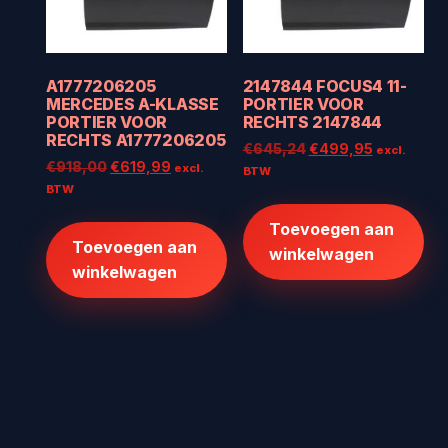
A1777206205
2147844 FOCUS4 11-
MERCEDES A-KLASSE
PORTIER VOOR
PORTIER VOOR
RECHTS 2147844
RECHTS A1777206205
Oorspronkelijke
Huidige
€
645,24
€
499,95
excl.
Oorspronkelijke
Huidige
€
918,00
€
619,99
excl.
prijs
prijs
BTW
prijs
prijs
BTW
was:
is:
was:
is:
€645,24.
€499,95.
Toevoegen aan
€918,00.
€619,99.
Toevoegen aan
winkelwagen
winkelwagen