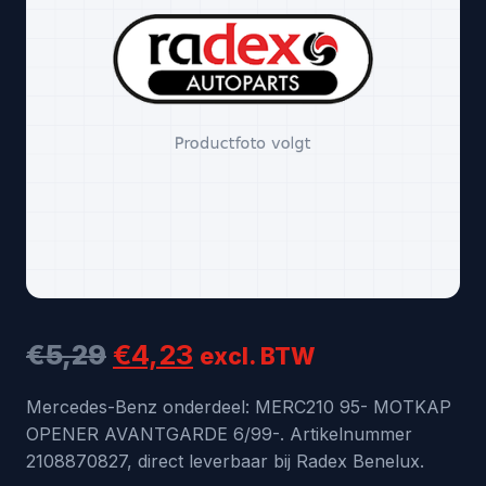
Oorspronkelijke
Huidige
€
5,29
€
4,23
excl. BTW
prijs
prijs
Mercedes-Benz onderdeel: MERC210 95- MOTKAP
OPENER AVANTGARDE 6/99-. Artikelnummer
was:
is:
2108870827, direct leverbaar bij Radex Benelux.
€5,29.
€4,23.