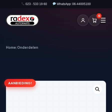
023 - 533 19 60
WhatsApp: 06-44005100
0
☰
Home
/
Onderdelen
AANBIEDING!