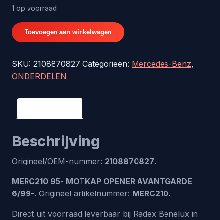
1 op voorraad
MERC210
Toevoegen aan winkelwagen
95-
MOTKAP
SKU:
2108870827
Categorieën:
Mercedes-Benz
,
OPENER
ONDERDELEN
AVANTGARDE
6/99-
-
Beschrijving
origineel
nr.
Beschrijving
2108870827
aantal
Origineel/OEM-nummer:
2108870827
.
MERC210 95- MOTKAP OPENER AVANTGARDE
6/99-
. Origineel artikelnummer:
MERC210
.
Direct uit voorraad leverbaar bij Radex Benelux in