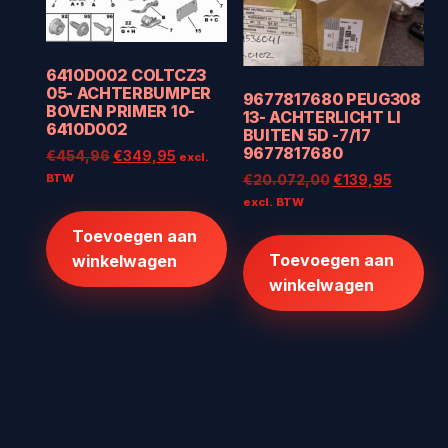
6410D002 COLTCZ3
05- ACHTERBUMPER
9677817680 PEUG308
BOVEN PRIMER 10-
13- ACHTERLICHT LI
6410D002
BUITEN 5D -7/17
9677817680
Oorspronkelijke
Huidige
€
454,96
€
349,95
excl.
prijs
prijs
BTW
Oorspronkelijke
Huidige
€
20.072,00
€
139,95
was:
is:
prijs
prijs
excl. BTW
€454,96.
€349,95.
was:
is:
Toevoegen aan
€20.072,00.
€139,95
Toevoegen aan
winkelwagen
winkelwagen