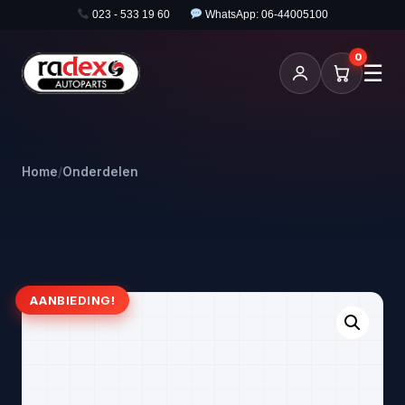
023 - 533 19 60
WhatsApp: 06-44005100
0
☰
Home
/
Onderdelen
AANBIEDING!