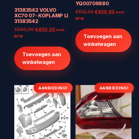
YQ00709880
31383542 VOLVO
Oorspronkelijke
Huidige
€
512,00
€
409,60
excl.
XC70 07- KOPLAMP LI
prijs
prijs
BTW
31383542
was:
is:
Oorspronkelijke
Huidige
€
500,00
€
400,00
excl.
€512,00.
€409,60.
prijs
prijs
Toevoegen aan
BTW
was:
is:
winkelwagen
€500,00.
€400,00.
Toevoegen aan
winkelwagen
AANBIEDING!
AANBIEDING!