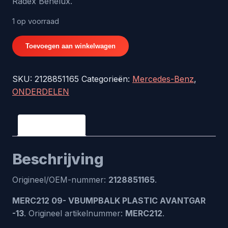
Radex Benelux.
1 op voorraad
MERC212
Toevoegen aan winkelwagen
09-
VBUMPBALK
SKU:
2128851165
Categorieën:
Mercedes-Benz
,
PLASTIC
ONDERDELEN
AVANTGAR
-13
-
Beschrijving
origineel
nr.
Beschrijving
2128851165
aantal
Origineel/OEM-nummer:
2128851165
.
MERC212 09- VBUMPBALK PLASTIC AVANTGAR
-13
. Origineel artikelnummer:
MERC212
.