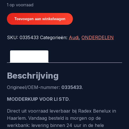
1 op voorraad
MODDERKUIP
Toevoegen aan winkelwagen
VOOR
LI
SKU:
0335433
Categorieën:
Audi
,
ONDERDELEN
STD
-
origineel
Beschrijving
nr.
0335433
Beschrijving
aantal
Origineel/OEM-nummer:
0335433
.
MODDERKUIP VOOR LI STD
.
Direct uit voorraad leverbaar bij Radex Benelux in
Haarlem. Vandaag besteld is morgen op de
werkbank: levering binnen 24 uur in de hele