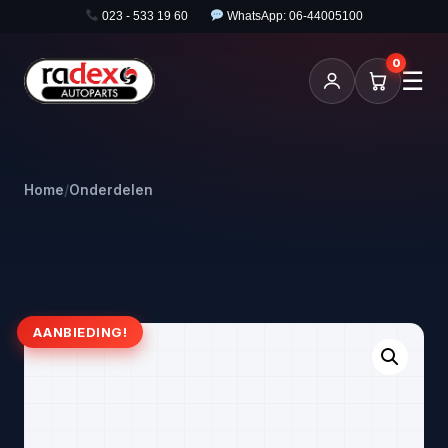
023 - 533 19 60
WhatsApp: 06-44005100
0
☰
Home
/
Onderdelen
AANBIEDING!