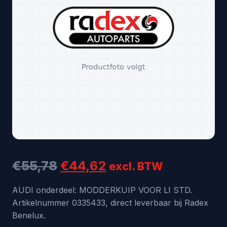
Oorspronkelijke
Huidige
€
55,78
€
44,62
excl. BTW
prijs
prijs
AUDI onderdeel: MODDERKUIP VOOR LI STD.
Artikelnummer 0335433, direct leverbaar bij Radex
was:
is:
Benelux.
€55,78.
€44,62.