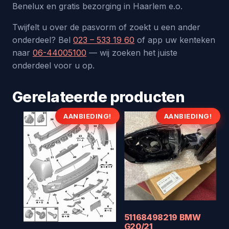
Benelux en gratis bezorging in Haarlem e.o.
Twijfelt u over de pasvorm of zoekt u een ander
onderdeel? Bel
023 – 533 19 60
of app uw kenteken
naar
06-44005100
— wij zoeken het juiste
onderdeel voor u op.
Gerelateerde producten
AANBIEDING!
AANBIEDING!
51168498219 BMW
G20/21