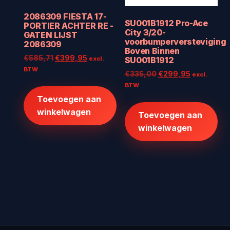
2086309 FIESTA 17-
SU001B1912 Pro-Ace
PORTIER ACHTER RE -
City 3/20-
GATEN LIJST
voorbumperversteviging
2086309
Boven Binnen
Oorspronkelijke
Huidige
€
585,71
€
399,95
excl.
SU001B1912
prijs
prijs
BTW
Oorspronkelijke
Huidige
€
335,00
€
299,95
excl.
was:
is:
prijs
prijs
BTW
€585,71.
€399,95.
was:
is:
Toevoegen aan
€335,00.
€299,95.
winkelwagen
Toevoegen aan
winkelwagen