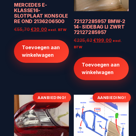
MERCEDES E-
KLASSE16-
SLOTPLAAT KONSOLE
72127285957 BMW-2
RE OND 2136206500
14- SIDEBAG LI ZWRT
Oorspronkelijke
Huidige
€
55,70
€
30,00
excl. BTW
72127285957
prijs
prijs
Oorspronkelijke
Huidige
€
225,62
€
199,00
excl.
was:
is:
prijs
prijs
Toevoegen aan
BTW
€55,70.
€30,00.
was:
is:
winkelwagen
€225,62.
€199,00.
Toevoegen aan
winkelwagen
AANBIEDING!
AANBIEDING!