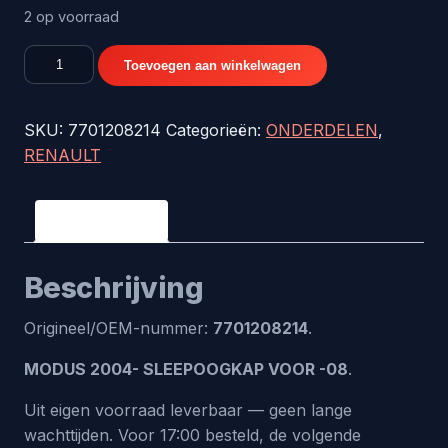
2 op voorraad
MODUS
Toevoegen aan winkelwagen
2004-
SLEEPOOGKAP
SKU:
7701208214
Categorieën:
ONDERDELEN
,
VOOR
RENAULT
-08
-
origineel
Beschrijving
nr.
7701208214
Beschrijving
aantal
Origineel/OEM-nummer:
7701208214
.
MODUS 2004- SLEEPOOGKAP VOOR -08
.
Uit eigen voorraad leverbaar — geen lange
wachttijden. Voor 17:00 besteld, de volgende