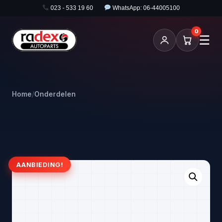
023 - 533 19 60
WhatsApp: 06-44005100
0
☰
Home
/
Onderdelen
AANBIEDING!