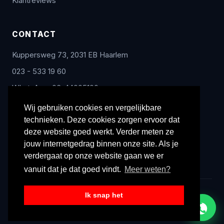
Klantreviews
CONTACT
Kuppersweg 73, 2031 EB Haarlem
023 - 533 19 60
WhatsApp: 06-44005100
info@radex-benelux.nl
Wij gebruiken cookies en vergelijkbare
technieken. Deze cookies zorgen ervoor dat
Ma – Vrij: 9:00 – 17:00
deze website goed werkt. Verder meten ze
jouw internetgedrag binnen onze site. Als je
verdergaat op onze website gaan we er
vanuit dat je dat goed vindt.
Meer weten?
Ik snap het
© 2026 Radex Benelux. Alle rechten voorbehouden.
Privacyverklaring