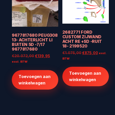
2682771 FORD
9677817680 PEUG308
CUSTOM ZIJWAND
13- ACHTERLICHT LI
ACHT RE +SD -RUIT
BUITEN 5D -7/17
18- 2199520
9677817680
Oorspronkelijke
Huidige
€
1.075,00
€
875,00
excl.
Oorspronkelijke
Huidige
€
20.072,00
€
139,95
prijs
prijs
BTW
prijs
prijs
excl. BTW
was:
is:
was:
is:
€1.075,00.
€875,00
€20.072,00.
€139,95.
Toevoegen aan
Toevoegen aan
winkelwagen
winkelwagen