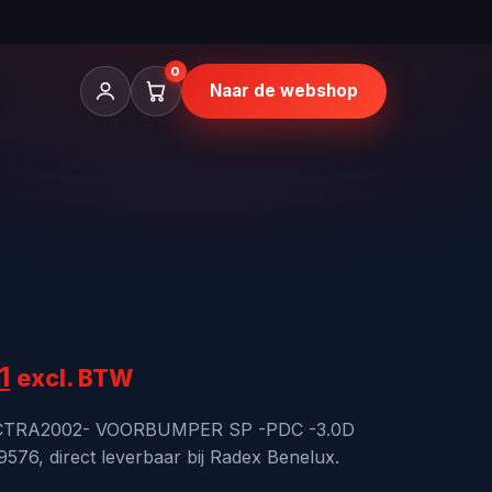
0
Naar de webshop
onkelijke
Huidige
1
excl. BTW
prijs
VECTRA2002- VOORBUMPER SP -PDC -3.0D
576, direct leverbaar bij Radex Benelux.
is: