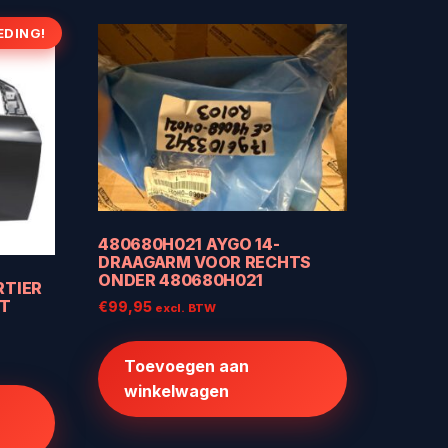
EDING!
480680H021 AYGO 14-
DRAAGARM VOOR RECHTS
ONDER 480680H021
RTIER
ST
€
99,95
excl. BTW
Toevoegen aan
winkelwagen