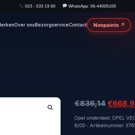
023 - 533 19 60
WhatsApp: 06-44005100
Nonpaints ↗
erken
Over ons
Bezorgservice
Contact
Oorspr
€
836,14
€
668,9
prijs
Opel onderdeel: OPEL 
8/05-. Artikelnummer 3769
was: