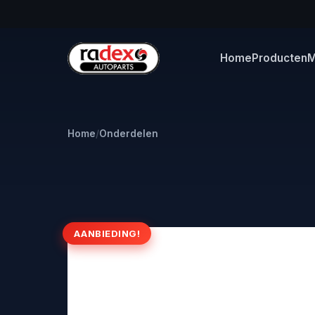
Home
Producten
M
Home
/
Onderdelen
AANBIEDING!