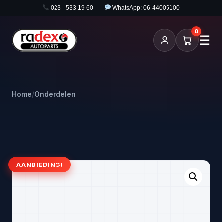
023 - 533 19 60
WhatsApp: 06-44005100
0
☰
Home
/
Onderdelen
AANBIEDING!