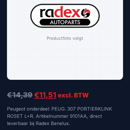
Oorspronkelijke
Huidige
€
14,39
€
11,51
excl. BTW
prijs
prijs
Peugeot onderdeel: PEUG. 307 PORTIERKLINK
ROSET L+R. Artikelnummer 9101AA, direct
was:
is:
leverbaar bij Radex Benelux.
€14,39.
€11,51.