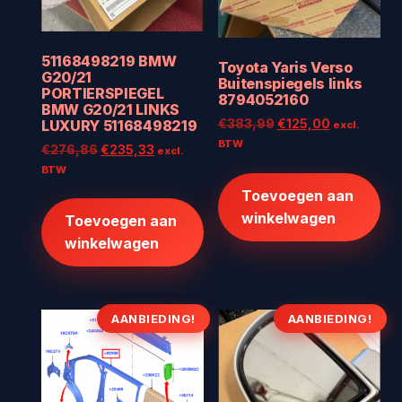
51168498219 BMW
Toyota Yaris Verso
G20/21
Buitenspiegels links
PORTIERSPIEGEL
8794052160
BMW G20/21 LINKS
Oorspronkelijke
Huidige
LUXURY 51168498219
€
383,99
€
125,00
excl.
prijs
prijs
BTW
Oorspronkelijke
Huidige
€
276,86
€
235,33
excl.
was:
is:
prijs
prijs
BTW
€383,99.
€125,00.
was:
is:
Toevoegen aan
€276,86.
€235,33.
winkelwagen
Toevoegen aan
winkelwagen
AANBIEDING!
AANBIEDING!