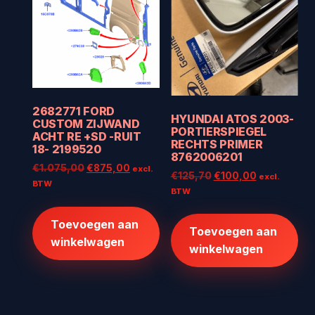
2682771 FORD
HYUNDAI ATOS 2003-
CUSTOM ZIJWAND
PORTIERSPIEGEL
ACHT RE +SD -RUIT
RECHTS PRIMER
18- 2199520
8762006201
Oorspronkelijke
Huidige
€
1.075,00
€
875,00
excl.
Oorspronkelijke
Huidige
€
125,70
€
100,00
excl.
prijs
prijs
BTW
prijs
prijs
BTW
was:
is:
was:
is:
€1.075,00.
€875,00.
€125,70.
€100,00.
Toevoegen aan
Toevoegen aan
winkelwagen
winkelwagen