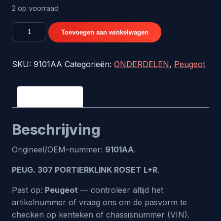
2 op voorraad
PEUG.
Toevoegen aan winkelwagen
307
PORTIERKLINK
SKU:
9101AA
Categorieën:
ONDERDELEN
,
Peugeot
ROSET
L+R
-
Beschrijving
origineel
nr.
Beschrijving
9101AA
aantal
Origineel/OEM-nummer:
9101AA
.
PEUG. 307 PORTIERKLINK ROSET L+R
.
Past op:
Peugeot
— controleer altijd het
artikelnummer of vraag ons om de pasvorm te
checken op kenteken of chassisnummer (VIN).