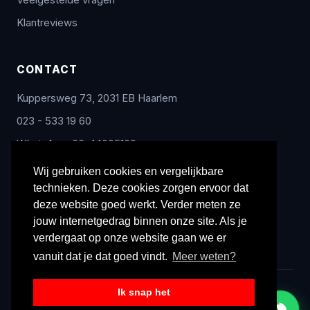
Veelgestelde vragen
Klantreviews
CONTACT
Kuppersweg 73, 2031 EB Haarlem
023 - 533 19 60
WhatsApp: 06-44005100
info@radex-benelux.nl
Wij gebruiken cookies en vergelijkbare
technieken. Deze cookies zorgen ervoor dat
Ma – Vrij: 9:00 – 17:00
deze website goed werkt. Verder meten ze
jouw internetgedrag binnen onze site. Als je
verdergaat op onze website gaan we er
vanuit dat je dat goed vindt.
Meer weten?
Ik snap het
© 2026 Radex Benelux. Alle rechten voorbehouden.